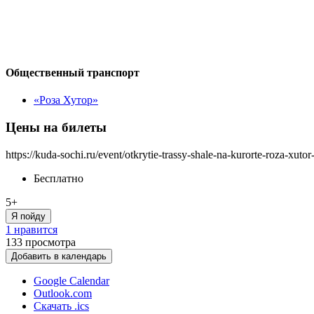
Общественный транспорт
«Роза Хутор»
Цены на билеты
https://kuda-sochi.ru/event/otkrytie-trassy-shale-na-kurorte-roza-xutor
Бесплатно
5+
Я пойду
1 нравится
133
просмотра
Добавить в календарь
Google Calendar
Outlook.com
Скачать .ics