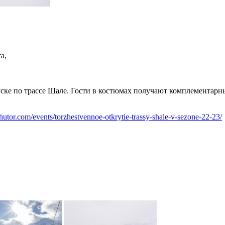
а,
ске по трассе Шале. Гости в костюмах получают комплементарн
khutor.com/events/torzhestvennoe-otkrytie-trassy-shale-v-sezone-22-23/