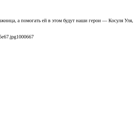
ыжница, а помогать ей в этом будут наши герои — Косуля Уля,
5e67.jpg
1000
667