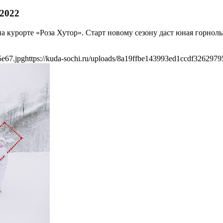
2022
на курорте «Роза Хутор». Старт новому сезону даст юная горнол
5e67.jpg
https://kuda-sochi.ru/uploads/8a19ffbe143993ed1ccdf3262979