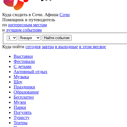
Куда сходить в Сочи. Афиша
Сочи
Помощник и путеводитель
по
интересным местам
и
лучшим событиям
Куда пойти
сегодня
завтра
в выходные
в этом месяце
Выставки
Фестивали
С детьми
Активный отдых
Музыка
Шоу
Праздники
Образование
Бесплатно
Музеи
Парки
Погулять
Туристу
Театры