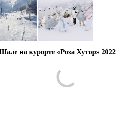
але на курорте «Роза Хутор» 2022
ругим людям было проще принять решение по поводу посещения! Ра