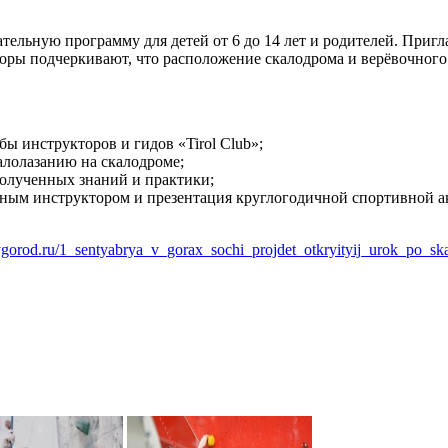
ательную программу для детей от 6 до 14 лет и родителей. При
торы подчеркивают, что расположение скалодрома и верёвочного
бы инструкторов и гидов «Tirol Club»;
алолазанию на скалодроме;
полученных знаний и практики;
ым инструктором и презентация круглогодичной спортивной ака
kygorod.ru/1_sentyabrya_v_gorax_sochi_projdet_otkryityij_urok_po_sk