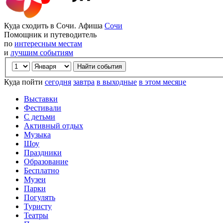
Куда сходить в Сочи. Афиша
Сочи
Помощник и путеводитель
по
интересным местам
и
лучшим событиям
Куда пойти
сегодня
завтра
в выходные
в этом месяце
Выставки
Фестивали
С детьми
Активный отдых
Музыка
Шоу
Праздники
Образование
Бесплатно
Музеи
Парки
Погулять
Туристу
Театры