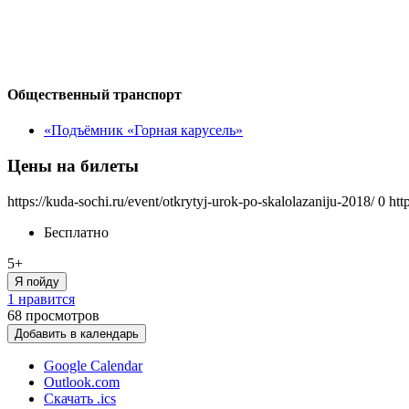
Общественный транспорт
«Подъёмник «Горная карусель»
Цены на билеты
https://kuda-sochi.ru/event/otkrytyj-urok-po-skalolazaniju-2018/
0
htt
Бесплатно
5+
Я пойду
1 нравится
68
просмотров
Добавить в календарь
Google Calendar
Outlook.com
Скачать .ics