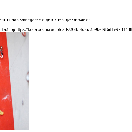
нятия на скалодроме и детские соревнования.
d1a2.jpg
https://kuda-sochi.ru/uploads/26fbbb36c259bef9f6d1e978348