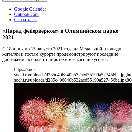
Google Calendar
Outlook.com
Скачать .ics
«Парад фейерверков» в Олимпийском парке
2021
С 18 июня по 15 августа 2021 года на Медальной площади
жителям и гостям курорта продемонстрируют последние
достижения в области пиротехнического искусства.
https://kuda-
sochi.ru/uploads/d285c496840b532aed55190a527456ba.jpg
htt
sochi.ru/uploads/d285c496840b532aed55190a527456ba.jpg
80