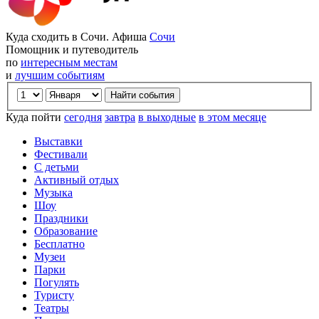
Куда сходить в Сочи. Афиша
Сочи
Помощник и путеводитель
по
интересным местам
и
лучшим событиям
Куда пойти
сегодня
завтра
в выходные
в этом месяце
Выставки
Фестивали
С детьми
Активный отдых
Музыка
Шоу
Праздники
Образование
Бесплатно
Музеи
Парки
Погулять
Туристу
Театры