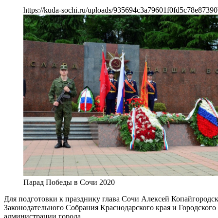
https://kuda-sochi.ru/uploads/935694c3a79601f0fd5c78e87390
Парад Победы в Сочи 2020
Для подготовки к празднику глава Сочи Алексей Копайгородск
Законодательного Собрания Краснодарского края и Городского
администрации города.