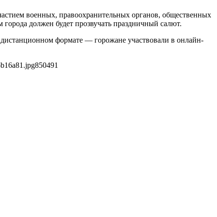
участием военных, правоохранительных органов, общественных
м города должен будет прозвучать праздничный салют.
в дистанционном формате — горожане участвовали в онлайн-
6b16a81.jpg
850
491