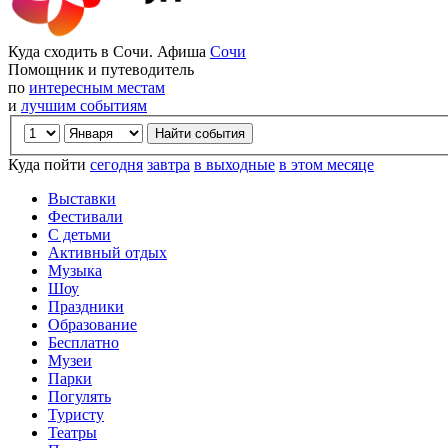
Куда сходить в Сочи. Афиша
Сочи
Помощник и путеводитель
по
интересным местам
и
лучшим событиям
Куда пойти
сегодня
завтра
в выходные
в этом месяце
Выставки
Фестивали
С детьми
Активный отдых
Музыка
Шоу
Праздники
Образование
Бесплатно
Музеи
Парки
Погулять
Туристу
Театры