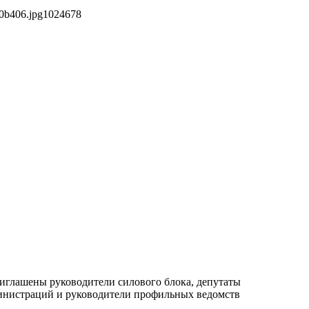
0b406.jpg
1024
678
риглашены руководители силового блока, депутаты
министраций и руководители профильных ведомств