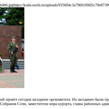
b406.jpg
https://kuda-sochi.ru/uploads/935694c3a79601f0fd5c78e8739
ий провёл сегодня заседание оргкомитета. На заседание были п
 Собрания Сочи, заместители мэра курорта, главы районных ад