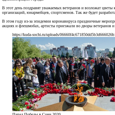
В этот день поздравят уважаемых ветеранов и возложат цветы
организаций, юнармейцев, спортсменов. Так же будет разработ
В этом году из-за эпидемии коронавируса праздничные мероп
акциях и флешмобах, артисты приезжали во дворы ветеранов и
https://kuda-sochi.ru/uploads/06660f4c671850dd5b3d666026b
Парад Победы в Сочи 2020