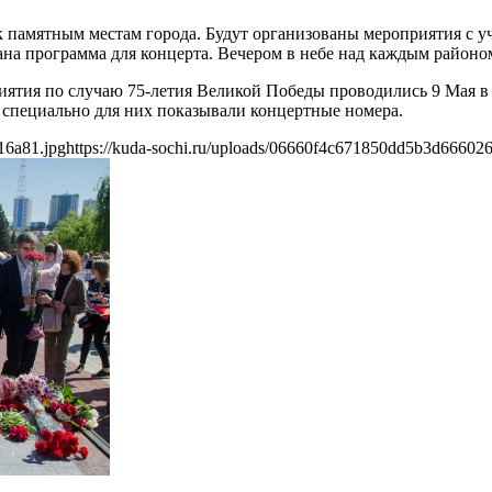
 к памятным местам города. Будут организованы мероприятия с 
ана программа для концерта. Вечером в небе над каждым районо
риятия по случаю 75-летия Великой Победы проводились 9 Мая 
 специально для них показывали концертные номера.
16a81.jpg
https://kuda-sochi.ru/uploads/06660f4c671850dd5b3d66602