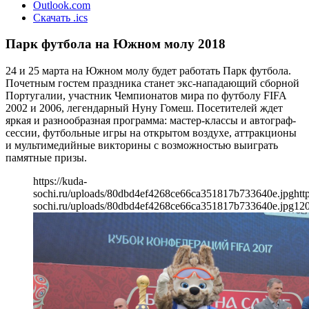
Outlook.com
Скачать .ics
Парк футбола на Южном молу 2018
24 и 25 марта на Южном молу будет работать Парк футбола.
Почетным гостем праздника станет экс-нападающий сборной
Португалии, участник Чемпионатов мира по футболу FIFA
2002 и 2006, легендарный Нуну Гомеш. Посетителей ждет
яркая и разнообразная программа: мастер-классы и автограф-
сессии, футбольные игры на открытом воздухе, аттракционы
и мультимедийные викторины с возможностью выиграть
памятные призы.
https://kuda-
sochi.ru/uploads/80dbd4ef4268ce66ca351817b733640e.jpg
htt
sochi.ru/uploads/80dbd4ef4268ce66ca351817b733640e.jpg
12