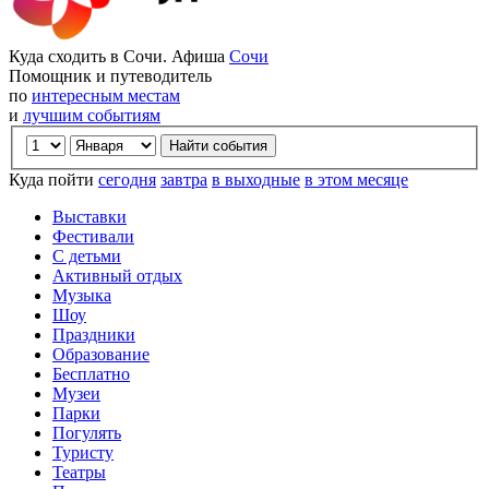
Куда сходить в Сочи. Афиша
Сочи
Помощник и путеводитель
по
интересным местам
и
лучшим событиям
Куда пойти
сегодня
завтра
в выходные
в этом месяце
Выставки
Фестивали
С детьми
Активный отдых
Музыка
Шоу
Праздники
Образование
Бесплатно
Музеи
Парки
Погулять
Туристу
Театры