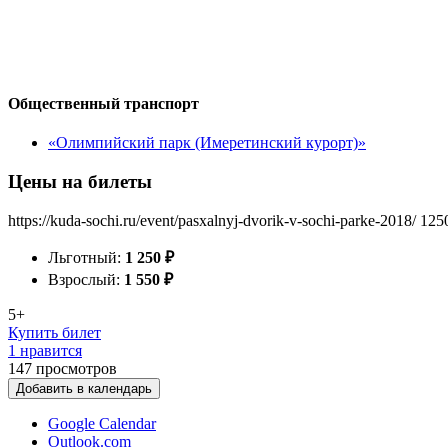
Общественный транспорт
«Олимпийский парк (Имеретинский курорт)»
Цены на билеты
https://kuda-sochi.ru/event/pasxalnyj-dvorik-v-sochi-parke-2018/
125
Льготный:
1 250
₽
Взрослый:
1 550
₽
5+
Купить билет
1 нравится
147
просмотров
Добавить в календарь
Google Calendar
Outlook.com