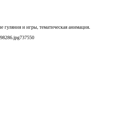
ые гуляния и игры, тематическая анимация.
798286.jpg
737
550