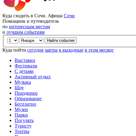
Куда сходить в Сочи. Афиша
Сочи
Помощник и путеводитель
по
интересным местам
и
лучшим событиям
Куда пойти
сегодня
завтра
в выходные
в этом месяце
Выставки
Фестивали
С детьми
Активный отдых
Музыка
Шоу
Праздники
Образование
Бесплатно
Музеи
Парки
Погулять
Туристу
Театры