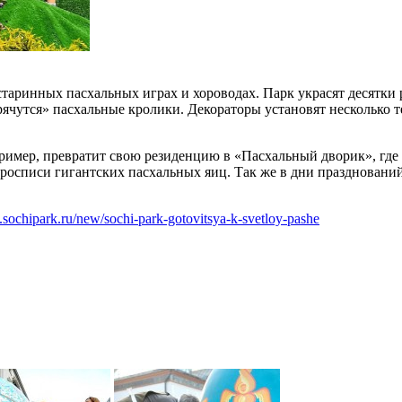
 старинных пасхальных играх и хороводах. Парк украсят десятки
прячутся» пасхальные кролики. Декораторы установят несколько 
апример, превратит свою резиденцию в «Пасхальный дворик», гд
о росписи гигантских пасхальных яиц. Так же в дни празднован
.sochipark.ru/new/sochi-park-gotovitsya-k-svetloy-pashe