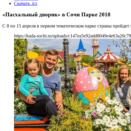
Скачать .ics
«Пасхальный дворик» в Сочи Парке 2018
С 8 по 15 апреля в первом тематическом парке страны пройдет
https://kuda-sochi.ru/uploads/c147ea5e92add8049e4e63a20c7