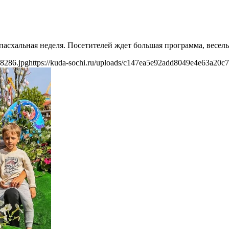
 пасхальная неделя. Посетителей ждет большая программа, весел
98286.jpg
https://kuda-sochi.ru/uploads/c147ea5e92add8049e4e63a20c