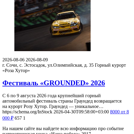
2026-08-06
2026-08-09
г. Сочи, с. Эстосадок, ул.Олимпийская, д. 35
Горный курорт
«Роза Хутор»
Фестиваль «GROUNDED» 2026
С 6 по 9 августа 2026 года крупнейший горный
автомобильный фестиваль страны Граундед возвращается
на курорт Розу Хутор. Граундед — уникальное…
https://schema.org/InStock
2026-04-30T09:58:00+03:00
8000
от 8
000
₽
657
1
На нашем сайте вы найдете всю информацию про событие
патриотическая гонка «Наша победа» 2017.