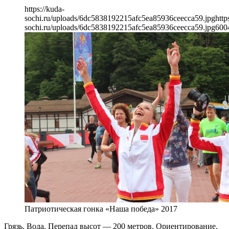
https://kuda-
sochi.ru/uploads/6dc5838192215afc5ea85936ceecca59.jpg
http
sochi.ru/uploads/6dc5838192215afc5ea85936ceecca59.jpg
600
Патриотическая гонка «Наша победа» 2017
Грязь. Вода. Перепад высот — 200 метров. Ориентирование.