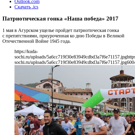
Outlook.com
Скачать .ics
Патриотическая гонка «Наша победа» 2017
1 мая в Агурском ущелье пройдет патриотическая гонка
с препятствиями, приуроченная ко дню Победы в Великой
Отечественной Войне 1945 года.
https://kuda-
sochi.ru/uploads/5a6cc719f30e83949cdbd3a7f6e71157.jpg
http
sochi.ru/uploads/5a6cc719f30e83949cdbd3a7f6e71157.jpg
600