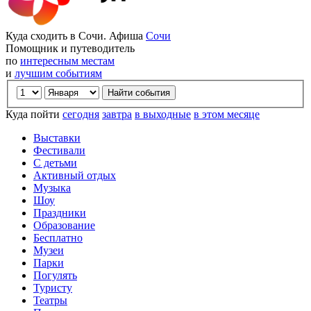
Куда сходить в Сочи. Афиша
Сочи
Помощник и путеводитель
по
интересным местам
и
лучшим событиям
Куда пойти
сегодня
завтра
в выходные
в этом месяце
Выставки
Фестивали
С детьми
Активный отдых
Музыка
Шоу
Праздники
Образование
Бесплатно
Музеи
Парки
Погулять
Туристу
Театры