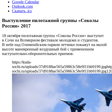
Google Calendar
Outlook.com
Скачать .ics
Выступление пилотажной группы «Соколы
России» 2017
18 октября пилотажная группа «Соколы России» выступит
в Сочи на Всемирном фестивале молодежи и студентов.
В небе над Олимпийским парком летчики покажут на малой
высоте маневренный воздушный бой с применением
наступательно-оборонительных приемов.
https://kuda-
sochi.ru/uploads/37d9188ae565a59863c58e9f11bb9199.jpg
htt
sochi.ru/uploads/37d9188ae565a59863c58e9f11bb9199.jpg
12