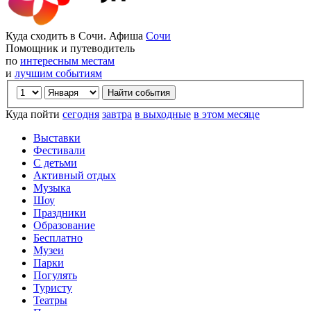
Куда сходить в Сочи. Афиша
Сочи
Помощник и путеводитель
по
интересным местам
и
лучшим событиям
Куда пойти
сегодня
завтра
в выходные
в этом месяце
Выставки
Фестивали
С детьми
Активный отдых
Музыка
Шоу
Праздники
Образование
Бесплатно
Музеи
Парки
Погулять
Туристу
Театры