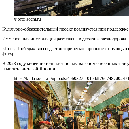
Фото: sochi.ru
Культурно-образовательный проект реализуется при поддержк
Иммерсивная инсталляция размещена в десяти железнодорожны
«Поезд Победы» воссоздает историческое прошлое с помощью 
фигур.
В 2023 году музей пополнился новым вагоном о военных трибу
и милитаристской Японии.
https://kuda-sochi.ru/uploads/4bb9327f101eddf76d7487d0247