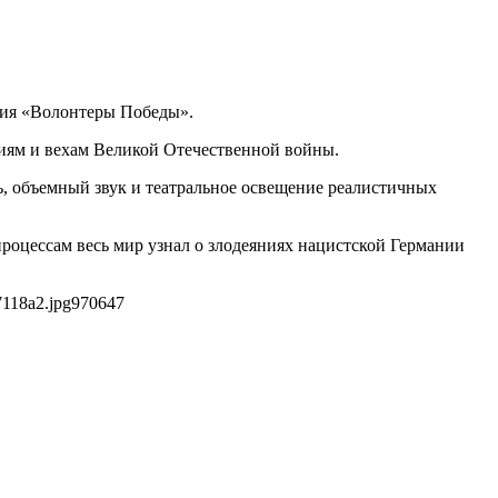
ния «Волонтеры Победы».
иям и вехам Великой Отечественной войны.
, объемный звук и театральное освещение реалистичных
роцессам весь мир узнал о злодеяниях нацистской Германии
7118a2.jpg
970
647