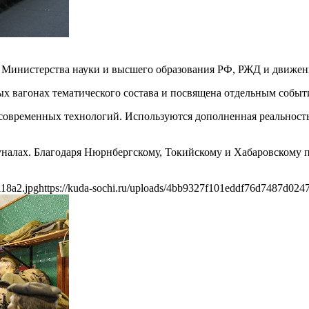
е Министерства науки и высшего образования РФ, РЖД и движе
х вагонах тематического состава и посвящена отдельным событ
современных технологий. Используются дополненная реальность
налах. Благодаря Нюрнбергскому, Токийскому и Хабаровскому п
118a2.jpg
https://kuda-sochi.ru/uploads/4bb9327f101eddf76d7487d024