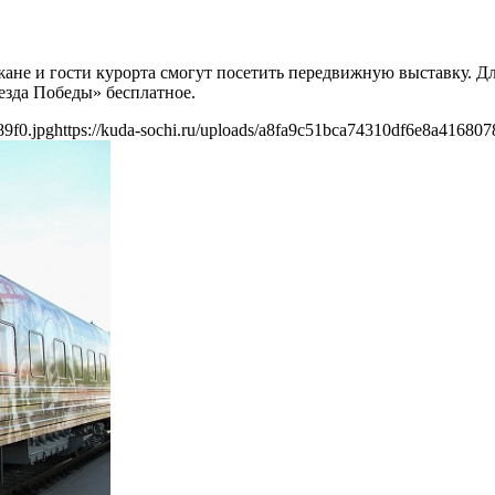
жане и гости курорта смогут посетить передвижную выставку. Д
езда Победы» бесплатное.
89f0.jpg
https://kuda-sochi.ru/uploads/a8fa9c51bca74310df6e8a416807