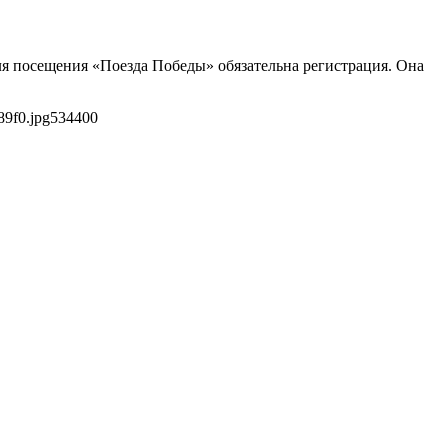
ля посещения «Поезда Победы» обязательна регистрация. Она
89f0.jpg
534
400