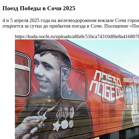
Поезд Победы в Сочи 2025
4 и 5 апреля 2025 года на железнодорожном вокзале Сочи горо
откроется за сутки до прибытия поезда в Сочи. Посещение «По
https://kuda-sochi.ru/uploads/a8fa9c51bca74310df6e8a416807