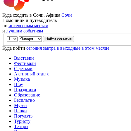
Куда сходить в Сочи. Афиша
Сочи
Помощник и путеводитель
по
интересным местам
и
лучшим событиям
Куда пойти
сегодня
завтра
в выходные
в этом месяце
Выставки
Фестивали
С детьми
Активный отдых
Музыка
Шоу
Праздники
Образование
Бесплатно
Музеи
Парки
Погулять
Туристу
Театры