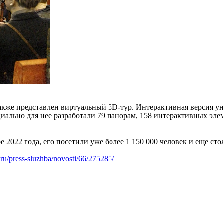
же представлен виртуальный 3D-тур. Интерактивная версия ун
ально для нее разработали 79 панорам, 158 интерактивных эле
е 2022 года, его посетили уже более 1 150 000 человек и еще ст
i.ru/press-sluzhba/novosti/66/275285/