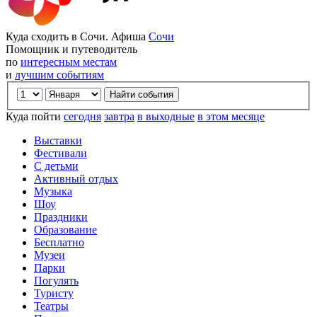
Куда сходить в Сочи. Афиша
Сочи
Помощник и путеводитель
по
интересным местам
и
лучшим событиям
Куда пойти
сегодня
завтра
в выходные
в этом месяце
Выставки
Фестивали
С детьми
Активный отдых
Музыка
Шоу
Праздники
Образование
Бесплатно
Музеи
Парки
Погулять
Туристу
Театры