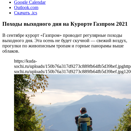
Google Calendar
Outlook.com
Скачать .ics
Походы выходного дня на Курорте Газпром 2021
В сентябре курорт «Газпром» проводит регулярные походы
выходного дня. Эта осень не будет скучной — свежий воздух,
прогулки по живописным тропам и горные панорамы выше
облаков.
https://kuda-
sochi.ru/uploads/150b76a317d9273c889fb64fb5d39bef.jpg
http
sochi.ru/uploads/150b76a317d9273c889fb64fb5d39bef.jpg
120