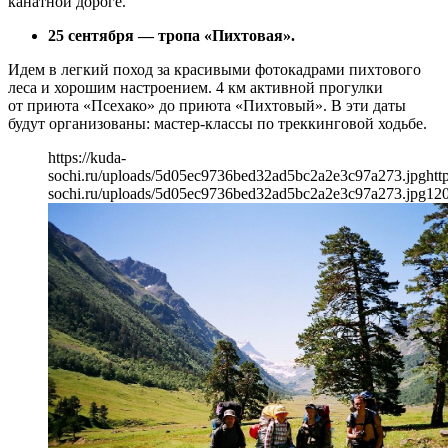
канатной дороге.
25 сентября — тропа «Пихтовая».
Идем в легкий поход за красивыми фотокадрами пихтового
леса и хорошим настроением. 4 км активной прогулки
от приюта «Псехако» до приюта «Пихтовый». В эти даты
будут организованы: мастер-классы по треккинговой ходьбе.
https://kuda-
sochi.ru/uploads/5d05ec9736bed32ad5bc2a2e3c97a273.jpg
htt
sochi.ru/uploads/5d05ec9736bed32ad5bc2a2e3c97a273.jpg
12