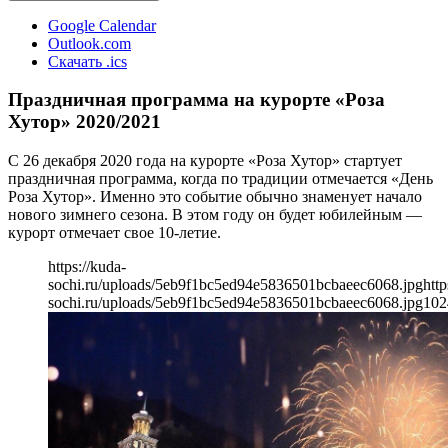
Google Calendar
Outlook.com
Скачать .ics
Праздничная программа на курорте «Роза
Хутор» 2020/2021
С 26 декабря 2020 года на курорте «Роза Хутор» стартует
праздничная программа, когда по традиции отмечается «День
Роза Хутор». Именно это событие обычно знаменует начало
нового зимнего сезона. В этом году он будет юбилейным —
курорт отмечает свое 10-летие.
https://kuda-
sochi.ru/uploads/5eb9f1bc5ed94e5836501bcbaeec6068.jpg
http
sochi.ru/uploads/5eb9f1bc5ed94e5836501bcbaeec6068.jpg
102