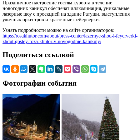
Праздничное настроение гостям курорта в течение
новогодних каникул обеспечат иллюминация, уникальные
лазерные шоу с проекцией на здание Ратуши, выступления
уличных оркестров и красочные фейерверки.
Узнать подробности можно на сайте организаторов:
https://rosakhutor.com/about/press-center/lazernye-shou-i-feyerverki-
zhdut-gostey-roza-khutor-v-novogodnie-kanikuly/
Поделиться ссылкой
Фотографии события