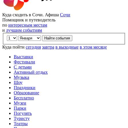
Куда сходить в Сочи. Афиша
Сочи
Помощник и путеводитель
по
интересным местам
и
лучшим событиям
Куда пойти
сегодня
завтра
в выходные
в этом месяце
Выставки
Фестивали
С детьми
Активный отдых
Музыка
Шоу
Праздники
Образование
Бесплатно
Музеи
Парки
Погулять
Туристу
Театры