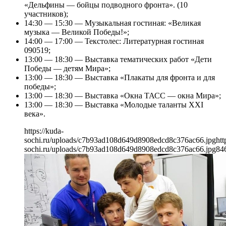
«Дельфины — бойцы подводного фронта». (10
участников);
14:30 — 15:30 — Музыкальная гостиная: «Великая
музыка — Великой Победы!»;
14:00 — 17:00 — Текстолес: Литературная гостиная
090519;
13:00 — 18:30 — Выставка тематических работ «Дети
Победы — детям Мира»;
13:00 — 18:30 — Выставка «Плакаты для фронта и для
победы»;
13:00 — 18:30 — Выставка «Окна ТАСС — окна Мира»;
13:00 — 18:30 — Выставка «Молодые таланты XXI
века».
https://kuda-
sochi.ru/uploads/c7b93ad108d649d8908edcd8c376ac66.jpg
htt
sochi.ru/uploads/c7b93ad108d649d8908edcd8c376ac66.jpg
84