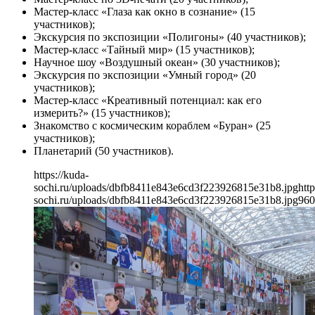
Мастер-класс «Глаза как окно в сознание» (15
участников);
Экскурсия по экспозиции «Полигоны» (40 участников);
Мастер-класс «Тайный мир» (15 участников);
Научное шоу «Воздушный океан» (30 участников);
Экскурсия по экспозиции «Умный город» (20
участников);
Мастер-класс «Креативный потенциал: как его
измерить?» (15 участников);
Знакомство с космическим кораблем «Буран» (25
участников);
Планетарий (50 участников).
https://kuda-
sochi.ru/uploads/dbfb8411e843e6cd3f223926815e31b8.jpg
http
sochi.ru/uploads/dbfb8411e843e6cd3f223926815e31b8.jpg
960