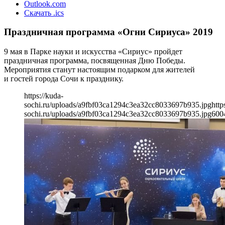
Outlook.com
Скачать .ics
Праздничная программа «Огни Сириуса» 2019
9 мая в Парке науки и искусства «Сириус» пройдет
праздничная программа, посвященная Дню Победы.
Мероприятия станут настоящим подарком для жителей
и гостей города Сочи к празднику.
https://kuda-
sochi.ru/uploads/a9fbf03ca1294c3ea32cc8033697b935.jpg
http
sochi.ru/uploads/a9fbf03ca1294c3ea32cc8033697b935.jpg
600