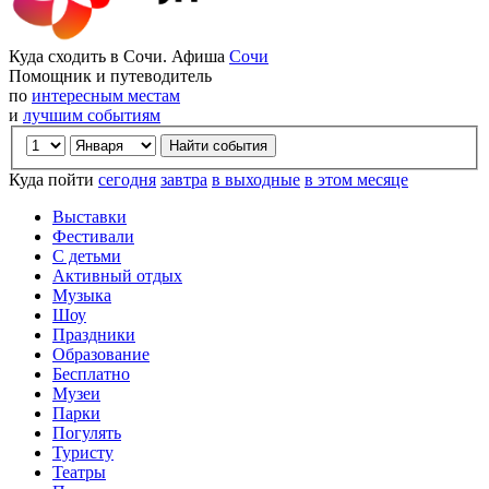
Куда сходить в Сочи. Афиша
Сочи
Помощник и путеводитель
по
интересным местам
и
лучшим событиям
Куда пойти
сегодня
завтра
в выходные
в этом месяце
Выставки
Фестивали
С детьми
Активный отдых
Музыка
Шоу
Праздники
Образование
Бесплатно
Музеи
Парки
Погулять
Туристу
Театры