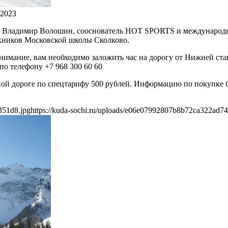
 2023
ь — Владимир Волошин, сооснователь HOT SPORTS и междунаро
кников Московской школы Сколково.
внимание, вам необходимо заложить час на дорогу от Нижней стан
по телефону +7 968 300 60 60
ной дороге по спецтарифу 500 рублей. Информацию по покупке б
351d8.jpg
https://kuda-sochi.ru/uploads/e06e07992807b8b72ca322ad7