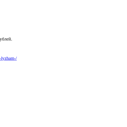
ублей.
-lyzham-/