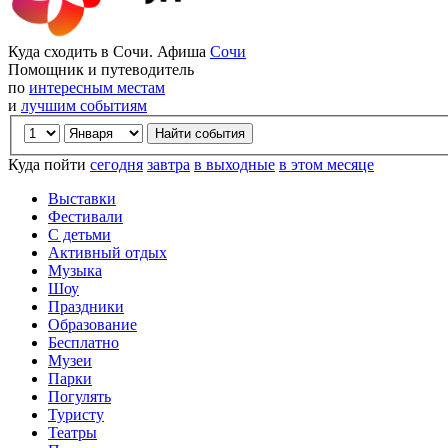
Куда сходить в Сочи. Афиша
Сочи
Помощник и путеводитель
по
интересным местам
и
лучшим событиям
Куда пойти
сегодня
завтра
в выходные
в этом месяце
Выставки
Фестивали
С детьми
Активный отдых
Музыка
Шоу
Праздники
Образование
Бесплатно
Музеи
Парки
Погулять
Туристу
Театры