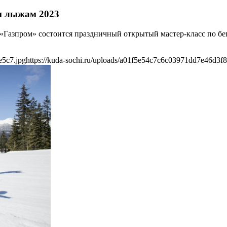
м лыжам 2023
е «Газпром» состоится праздничный открытый мастер-класс по бе
e5c7.jpg
https://kuda-sochi.ru/uploads/a01f5e54c7c6c03971dd7e46d3f8