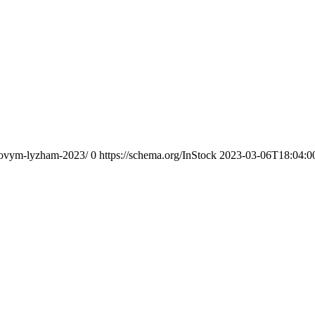
begovym-lyzham-2023/
0
https://schema.org/InStock
2023-03-06T18:04:0