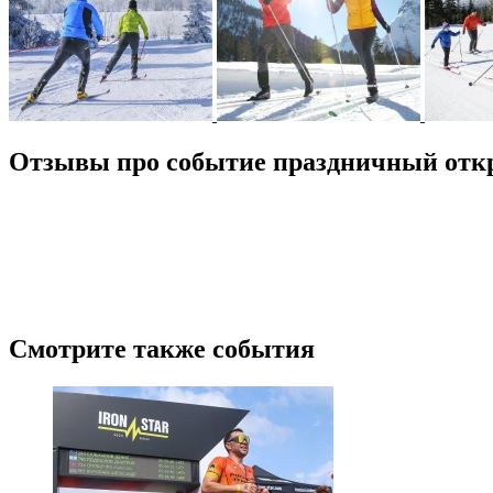
Отзывы про событие праздничный откр
/
5
1
Новые
Лучшие
Ранее
(1)
Гость
2023.04.14 22:35
Картинки на Лауру не похожи почему-то 😉😄
Ответить