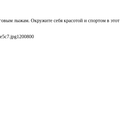
говым лыжам. Окружите себя красотой и спортом в этот
e5c7.jpg
1200
800