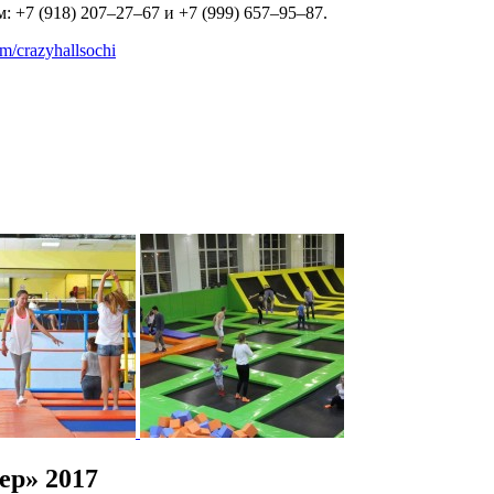
: +7 (918) 207–27–67 и +7 (999) 657–95–87.
om/crazyhallsochi
ер» 2017