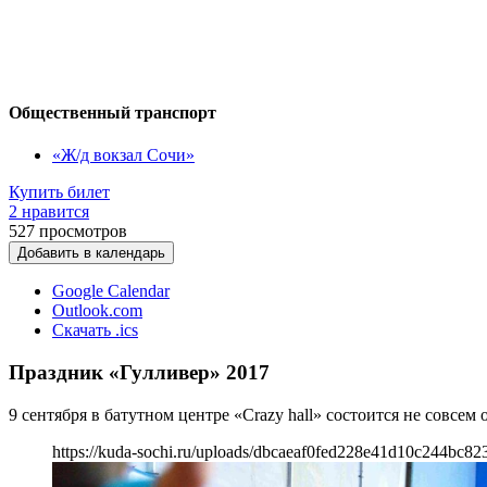
Общественный транспорт
«Ж/д вокзал Сочи»
Купить билет
2 нравится
527
просмотров
Добавить в календарь
Google Calendar
Outlook.com
Скачать .ics
Праздник «Гулливер» 2017
9 сентября в батутном центре «Crazy hall» состоится не совсе
https://kuda-sochi.ru/uploads/dbcaeaf0fed228e41d10c244bc82