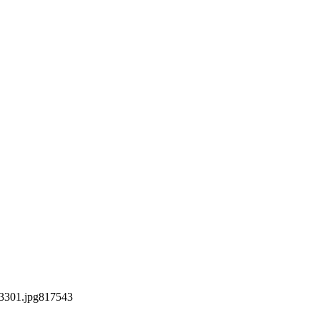
3301.jpg
817
543