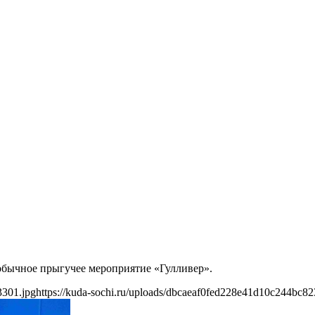
м обычное прыгучее мероприятие «Гулливер».
3301.jpg
https://kuda-sochi.ru/uploads/dbcaeaf0fed228e41d10c244bc82