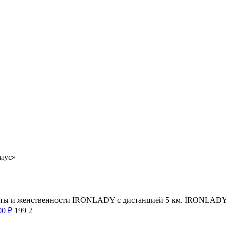
иус»
асоты и женственности IRONLADY с дистанцией 5 км. IRONLADY 
00
₽
199
2