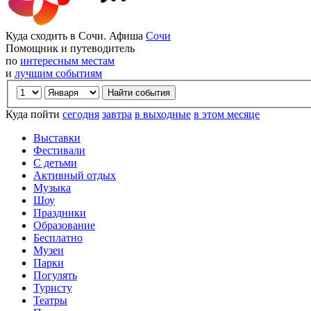
Куда сходить в Сочи. Афиша
Сочи
Помощник и путеводитель
по
интересным местам
и
лучшим событиям
Куда пойти
сегодня
завтра
в выходные
в этом месяце
Выставки
Фестивали
С детьми
Активный отдых
Музыка
Шоу
Праздники
Образование
Бесплатно
Музеи
Парки
Погулять
Туристу
Театры