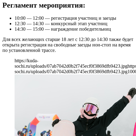
Регламент мероприятия:
10:00 — 12:00 — регистрация участниц и заезды
12:30 — 14:30 — конкурсный этап участниц
14:30 — 15:00 — награждение победительниц
Для всех желающих старше 18 лет с 12:30 до 14:30 также будет
открыта регистрация на свободные заезды нон-стоп на время
по установленной трассе.
https://kuda-
sochi.ru/uploads/07ab7042d0b2f745ecf0f3869dfb9423.jpg
http
sochi.ru/uploads/07ab7042d0b2f745ecf0f3869dfb9423.jpg
100