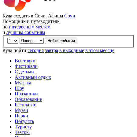
Куда сходить в Сочи. Афиша
Сочи
Помощник и путеводитель
по
интересным местам
и
лучшим событиям
Куда пойти
сегодня
завтра
в выходные
в этом месяце
Выставки
Фестивали
С детьми
Активный отдых
Музыка
Шоу
Праздники
Образование
Бесплатно
Музеи
Парки
Погулять
Туристу
Театры