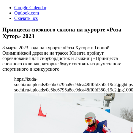
Google Calendar
Outlook.com
Скачать .ics
Принцесса снежного склона на курорте «Роза
Хутор» 2023
8 марта 2023 года на курорте «Роза Хутор» в Горной
Олимпийской деревне на трассе Ювента пройдут
соревнования для сноубордисток и лыжниц «Принцесса
снежного склона», которые будут состоять из двух этапов:
спортивного и конкурсного.
https://kuda-
sochi.ru/uploads/0e5bc6795a8ec9dea48ff0fd350c19c2.jpg
https
sochi.ru/uploads/0e5bc6795a8ec9dea48ff0fd350c19c2.jpg
100