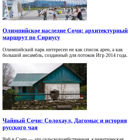
Олимпийское наследие Сочи: архитектурный
маршрут по Сириусу
Олимпийский парк интересен не как список арен, а как
большой ансамбль, созданный для потоков Игр 2014 года.
Чайный Сочи: Солохаул, Дагомыс и история
русского чая
Чай в Сочи — это сельскохозяйственная, климатическая