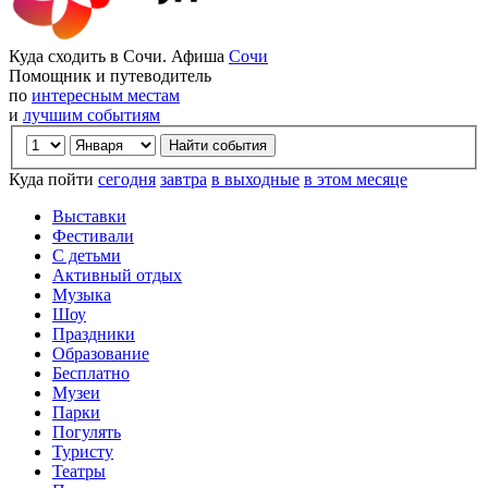
Куда сходить в Сочи. Афиша
Сочи
Помощник и путеводитель
по
интересным местам
и
лучшим событиям
Куда пойти
сегодня
завтра
в выходные
в этом месяце
Выставки
Фестивали
С детьми
Активный отдых
Музыка
Шоу
Праздники
Образование
Бесплатно
Музеи
Парки
Погулять
Туристу
Театры