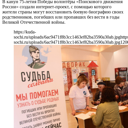
В канун 75-летия Победы волонтёры «Поискового движения
России» создали интернет-проект, с помощью которого
жители страны могут восстановить боевую биографию своих
родственников, погибших или пропавших без вести в годы
Великой Отечественной войны.
https://kuda-
sochi.ru/uploads/6ac9471f8b3cc1463ef82ba3590a30ab.jpg
http
sochi.ru/uploads/6ac9471f8b3cc1463ef82ba3590a30ab.jpg
120