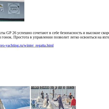
ы GP 26 успешно сочетают в себе безопасность и высокие скорос
я гонок. Простота в управлении позволит легко освоиться на ях
ro-yachting.ru/winter_regatta.html