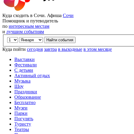
Куда сходить в Сочи. Афиша
Сочи
Помощник и путеводитель
по
интересным местам
и
лучшим событиям
Куда пойти
сегодня
завтра
в выходные
в этом месяце
Выставки
Фестивали
С детьми
Активный отдых
Музыка
Шоу
Праздники
Образование
Бесплатно
Музеи
Парки
Погулять
Туристу
Театры