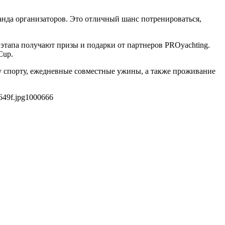
анда организаторов. Это отличный шанс потренироваться,
 этапа получают призы и подарки от партнеров PROyachting.
Cup.
му спорту, ежедневные совместные ужины, а также проживание
649f.jpg
1000
666