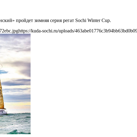
ский» пройдет зимняя серия регат Sochi Winter Cup.
72ebc.jpg
https://kuda-sochi.ru/uploads/463abe01776c3b94bb63bd0b0