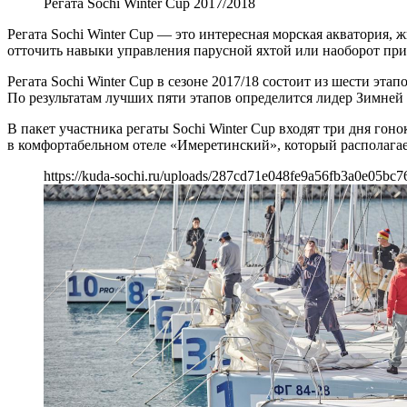
Регата Sochi Winter Cup 2017/2018
Регата Sochi Winter Cup — это интересная морская акватория,
отточить навыки управления парусной яхтой или наоборот прио
Регата Sochi Winter Cup в сезоне 2017/18 состоит из шести э
По результатам лучших пяти этапов определится лидер Зимней 
В пакет участника регаты Sochi Winter Cup входят три дня го
в комфортабельном отеле «Имеретинский», который располагает
https://kuda-sochi.ru/uploads/287cd71e048fe9a56fb3a0e05bc7