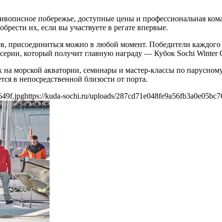
 живописное побережье, доступные цены и профессиональная ком
брести их, если вы участвуете в регате впервые.
тапов, присоединиться можно в любой момент. Победители каждого
серии, который получит главную награду — Кубок Sochi Winter 
нок на морской акватории, семинары и мастер-классы по парусно
ся в непосредственной близости от порта.
649f.jpg
https://kuda-sochi.ru/uploads/287cd71e048fe9a56fb3a0e05bc7