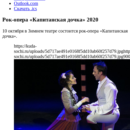
Outlook.com
Скачать .ics
Рок-опера «Капитанская дочка» 2020
10 октября в Зимнем театре состоится рок-опера «Капитанская
дочка».
https://kuda-
sochi.ru/uploads/5d717ae491e0168f5dd10ab60f257d79.jpg
htt
sochi.ru/uploads/5d717ae491e0168f5dd10ab60f257d79.jpg
90