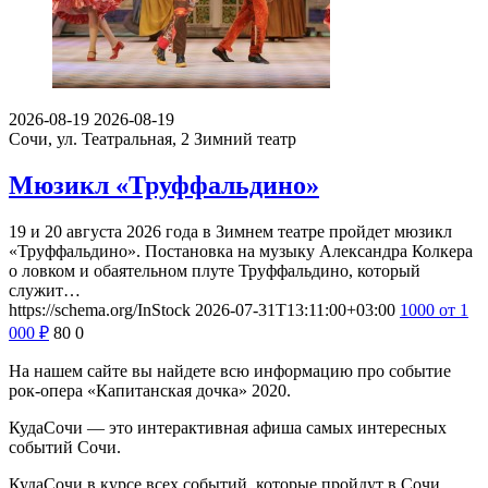
2026-08-19
2026-08-19
Сочи, ул. Театральная, 2
Зимний театр
Мюзикл «Труффальдино»
19 и 20 августа 2026 года в Зимнем театре пройдет мюзикл
«Труффальдино». Постановка на музыку Александра Колкера
о ловком и обаятельном плуте Труффальдино, который
служит…
https://schema.org/InStock
2026-07-31T13:11:00+03:00
1000
от 1
000
₽
80
0
На нашем сайте вы найдете всю информацию про событие
рок-опера «Капитанская дочка» 2020.
КудаСочи — это интерактивная афиша самых интересных
событий Сочи.
КудаСочи в курсе всех событий, которые пройдут в Сочи.