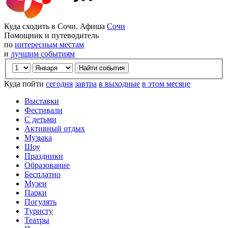
Куда сходить в Сочи. Афиша
Сочи
Помощник и путеводитель
по
интересным местам
и
лучшим событиям
Куда пойти
сегодня
завтра
в выходные
в этом месяце
Выставки
Фестивали
С детьми
Активный отдых
Музыка
Шоу
Праздники
Образование
Бесплатно
Музеи
Парки
Погулять
Туристу
Театры