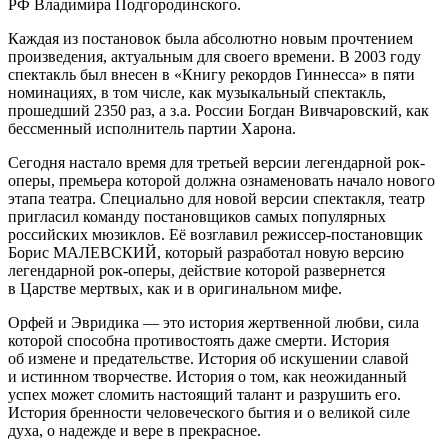
РФ Владимира Подгородинского.
Каждая из постановок была абсолютно новым прочтением
произведения, актуальным для своего времени. В 2003 году
спектакль был внесен в «Книгу рекордов Гиннесса» в пяти
номинациях, в том числе, как музыкальный спектакль,
прошедший 2350 раз, а з.а. России Богдан Вивчаровский, как
бессменный исполнитель партии Xарона.
Сегодня настало время для третьей версии легендарной рок-
оперы, премьера которой должна ознаменовать начало нового
этапа театра. Специально для новой версии спектакля, театр
пригласил команду постановщиков самых популярных
российских мюзиклов. Eё возглавил режиссер-постановщик
Борис МАЛEВСКИЙ, который разработал новую версию
легендарной рок-оперы, действие которой развернется
в Царстве мертвых, как и в оригинальном мифе.
Орфей и Эвридика — это история жертвенной любви, сила
которой способна противостоять даже смерти. История
об измене и предательстве. История об искушении славой
и истинном творчестве. История о том, как неожиданный
успех может сломить настоящий талант и разрушить его.
История бренности человеческого бытия и о великой силе
духа, о надежде и вере в прекрасное.