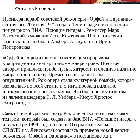
Фото: rock-opera.ru
Премьера первой советской рок-оперы «Орфей и Эвридика»
состоялась 20 июня 1975 года в Ленинграде в исполнении
популярного ВИА «Поющие гитары». Режиссер Марк
Розовский, художник Алла Коженкова. Исполнителями
главных партий были Альберт Асадуллин и Ирина
Понаровская.
«Орфей и Эвридика» стала настоящим прорывом
в запрещенном «непартийном» жанре «рок». Поэтому
авторам пришлось прибегнуть к хитрости и сменить название
жанра на зонг-оперу. Премьера спектакля была
оглушительной. Рок-опера стала культурной бомбой, которая
взорвалась по всей стране и стимулировала развитие
и популяризацию рок-культуры. Это было неким ответом
на явление шедевра Э. Л. Уэббера «Иисус Xристос-
суперзвезда»
Санкт-Петербургский театр Рок-опера является тем самым
театром, который был создан на базе ВИА «Поющие гитары»,
и в октябре 1999 года на сцене Открытого театра
СПб(ДК им. Ленсовета) состоялась премьера новой версии
рок-оперы «Орфей и Эвридика» в постановке з.д.и.