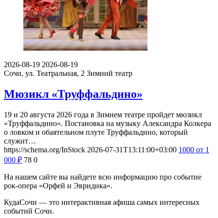
2026-08-19
2026-08-19
Сочи, ул. Театральная, 2
Зимний театр
Мюзикл «Труффальдино»
19 и 20 августа 2026 года в Зимнем театре пройдет мюзикл
«Труффальдино». Постановка на музыку Александра Колкера
о ловком и обаятельном плуте Труффальдино, который
служит…
https://schema.org/InStock
2026-07-31T13:11:00+03:00
1000
от 1
000
₽
78
0
На нашем сайте вы найдете всю информацию про событие
рок-опера «Орфей и Эвридика».
КудаСочи — это интерактивная афиша самых интересных
событий Сочи.