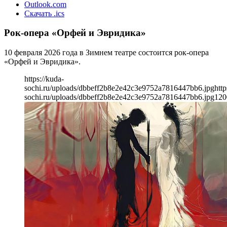
Outlook.com
Скачать .ics
Рок-опера «Орфей и Эвридика»
10 февраля 2026 года в Зимнем театре состоится рок-опера
«Орфей и Эвридика».
https://kuda-
sochi.ru/uploads/dbbeff2b8e2e42c3e9752a7816447bb6.jpg
http
sochi.ru/uploads/dbbeff2b8e2e42c3e9752a7816447bb6.jpg
120