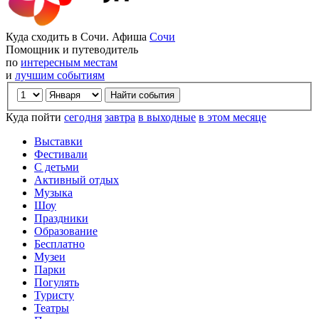
Куда сходить в Сочи. Афиша
Сочи
Помощник и путеводитель
по
интересным местам
и
лучшим событиям
Куда пойти
сегодня
завтра
в выходные
в этом месяце
Выставки
Фестивали
С детьми
Активный отдых
Музыка
Шоу
Праздники
Образование
Бесплатно
Музеи
Парки
Погулять
Туристу
Театры