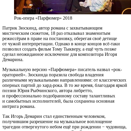
Рок-опера «Парфюмер» 2018
Патрик Зюскинд, автор романа с захватывающим
мистическим сюжетом, 18 раз отказывал знаменитым
режиссёрам в праве на постановку, оберегая своё детище
от чужой интерпретации. Однако в конце концов всё-таки
позволил создать фильм Тому Тыкверу, а ещё чуть позже
сделал неожиданное исключение для композитора Игоря
Демарина.
Музыкальную версию «Парфюмера» писатель назвал «рок-
ораторией». Зюскинда поразила свобода владения
различными музыкальными направлениями: от классических
оперных партий до хард-рока. В то же время, благодаря яркой
поэзии Юрия Рыбчинского, автора либретто,
и профессионально подобранному составу талантливых
и самобытных исполнителей, была сохранена основная
интрига романа.
Так Игорь Демарин стал единственным человеком,
получившим разрешение на музыкальное воплощение
трагедии отвергнутого небом ещё при рождении − чудовища,