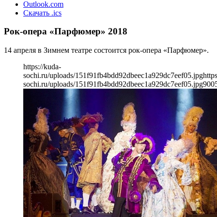
Outlook.com
Скачать .ics
Рок-опера «Парфюмер» 2018
14 апреля в Зимнем театре состоится рок-опера «Парфюмер».
https://kuda-
sochi.ru/uploads/151f91fb4bdd92dbeec1a929dc7eef05.jpg
http
sochi.ru/uploads/151f91fb4bdd92dbeec1a929dc7eef05.jpg
900