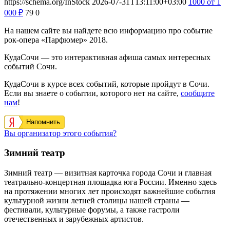
https://schema.org/InStock
2026-07-31T13:11:00+03:00
1000
от 1
000
₽
79
0
На нашем сайте вы найдете всю информацию про событие
рок-опера «Парфюмер» 2018.
КудаСочи — это интерактивная афиша самых интересных
событий Сочи.
КудаСочи в курсе всех событий, которые пройдут в Сочи.
Если вы знаете о событии, которого нет на сайте,
сообщите
нам
!
Напомнить
Вы организатор этого события?
Зимний театр
Зимний театр — визитная карточка города Сочи и главная
театрально-концертная площадка юга России. Именно здесь
на протяжении многих лет происходят важнейшие события
культурной жизни летней столицы нашей страны —
фестивали, культурные форумы, а также гастроли
отечественных и зарубежных артистов.