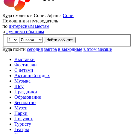
Куда сходить в Сочи. Афиша
Сочи
Помощник и путеводитель
по
интересным местам
и
лучшим событиям
Куда пойти
сегодня
завтра
в выходные
в этом месяце
Выставки
Фестивали
С детьми
Активный отдых
Музыка
Шоу
Праздники
Образование
Бесплатно
Музеи
Парки
Погулять
Туристу
Театры