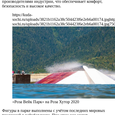
производителями индустрии, что обеспечивает комфорт,
безопасность и высокое качество.
https://kuda-
sochi.ru/uploads/3821b1162a38c504423f6e2eb6a00174.jpg
htt
sochi.ru/uploads/3821b1162a38c504423f6e2eb6a00174.jpg
75
«Роза Вейк Парк» на Роза Хутор 2020
Фигуры в парке выполнены с учётом последних мировых