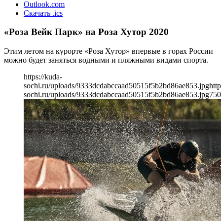
Outlook.com
Скачать .ics
«Роза Вейк Парк» на Роза Хутор 2020
Этим летом на курорте «Роза Хутор» впервые в горах России
можно будет заняться водными и пляжными видами спорта.
https://kuda-
sochi.ru/uploads/9333dcdabccaad50515f5b2bd86ae853.jpg
http
sochi.ru/uploads/9333dcdabccaad50515f5b2bd86ae853.jpg
750