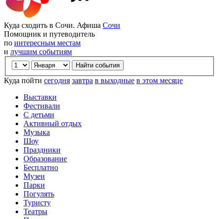
Куда сходить в Сочи. Афиша
Сочи
Помощник и путеводитель
по
интересным местам
и
лучшим событиям
Куда пойти
сегодня
завтра
в выходные
в этом месяце
Выставки
Фестивали
С детьми
Активный отдых
Музыка
Шоу
Праздники
Образование
Бесплатно
Музеи
Парки
Погулять
Туристу
Театры