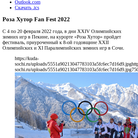
Outlook.com
Скачать .ics
Роза Хутор Fan Fest 2022
С 4 по 20 февраля 2022 года, в дни XXIV Олимпийских
зимних игр в Пекине, на курорте «Роза Хутор» пройдет
фестиваль, приуроченный к 8-ой годовщине XXII
Олимпийских и XI Паралимпийских зимних игр в Сочи.
https://kuda-
sochi.ru/uploads/5551a90213047783103a5fc6ec7d16d9.jpg
htt
sochi.ru/uploads/5551a90213047783103a5fc6ec7d16d9.jpg
75