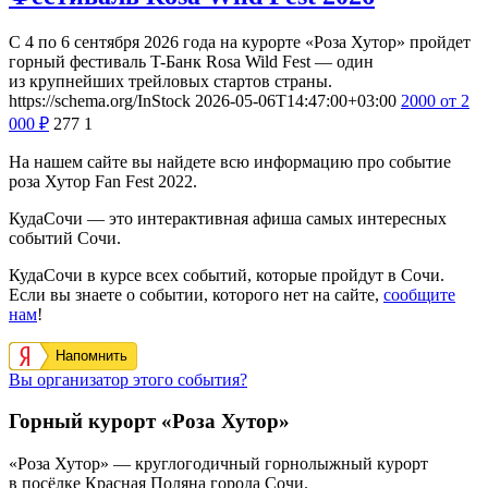
С 4 по 6 сентября 2026 года на курорте «Роза Хутор» пройдет
горный фестиваль T-Банк Rosa Wild Fest — один
из крупнейших трейловых стартов страны.
https://schema.org/InStock
2026-05-06T14:47:00+03:00
2000
от 2
000
₽
277
1
На нашем сайте вы найдете всю информацию про событие
роза Хутор Fan Fest 2022.
КудаСочи — это интерактивная афиша самых интересных
событий Сочи.
КудаСочи в курсе всех событий, которые пройдут в Сочи.
Если вы знаете о событии, которого нет на сайте,
сообщите
нам
!
Напомнить
Вы организатор этого события?
Горный курорт «Роза Хутор»
«Роза Хутор» — круглогодичный горнолыжный курорт
в посёлке Красная Поляна города Сочи.