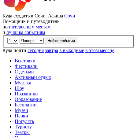
Куда сходить в Сочи. Афиша
Сочи
Помощник и путеводитель
по
интересным местам
и
лучшим событиям
Куда пойти
сегодня
завтра
в выходные
в этом месяце
Выставки
Фестивали
С детьми
Активный отдых
Музыка
Шоу
Праздники
Образование
Бесплатно
Музеи
Парки
Погулять
Туристу
Театры