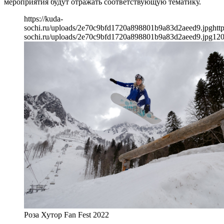
мероприятия будут отражать соответствующую тематику.
https://kuda-
sochi.ru/uploads/2e70c9bfd1720a898801b9a83d2aeed9.jpg
htt
sochi.ru/uploads/2e70c9bfd1720a898801b9a83d2aeed9.jpg
12
Роза Хутор Fan Fest 2022