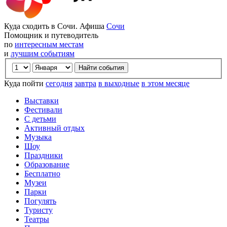
Куда сходить в Сочи. Афиша
Сочи
Помощник и путеводитель
по
интересным местам
и
лучшим событиям
Куда пойти
сегодня
завтра
в выходные
в этом месяце
Выставки
Фестивали
С детьми
Активный отдых
Музыка
Шоу
Праздники
Образование
Бесплатно
Музеи
Парки
Погулять
Туристу
Театры