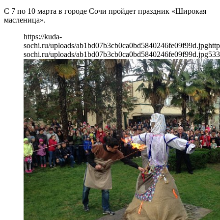
С 7 по 10 марта в городе Сочи пройдет праздник «Широкая
масленица».
https://kuda-
sochi.ru/uploads/ab1bd07b3cb0ca0bd5840246fe09f99d.jpg
http
sochi.ru/uploads/ab1bd07b3cb0ca0bd5840246fe09f99d.jpg
533