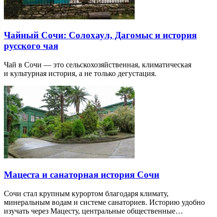
Чайный Сочи: Солохаул, Дагомыс и история
русского чая
Чай в Сочи — это сельскохозяйственная, климатическая
и культурная история, а не только дегустация.
Мацеста и санаторная история Сочи
Сочи стал крупным курортом благодаря климату,
минеральным водам и системе санаториев. Историю удобно
изучать через Мацесту, центральные общественные…