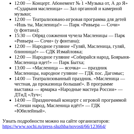
12:00 — Концерт. Абонемент № 1 «Музыка от, А до Я»
«Сударыня масленица» — Зал органной и камерной
музыки;
12:00 — Театрализовано-игровая программа для детей
«Ишь ты, Масленица!» — Парк «Ривьера — Сочи»
(у фонтана);
15:30 — Обряд сожжения чучела Масленицы — Парк
«Ривьера — Сочи» (у фонтана);
12:00 — Народное гуляние «Гуляй, Масленица, гуляй,
блинница!» — СДК Измайловка;
12:00 — Народное гуляние «Собирайся народ, Боярыня-
Масленица идет!» — Парк Бытха;
13:00 — «Масленица — ясочка» — праздник
Масленицы, народное гуляние — ГДК пос. Дагомыс;
14:00 — Театрализованный праздник. «Масленица —
честная, да проказница большая!». В программе
выставка — ярмарка «Народные мастера России» —
ДТиД «Луч»;
14:00 — Праздничный концерт с игровой программой
«Спеши народ, Масленица идёт!» — ГДК
«Юбилейный».
Узнать подробности можно на сайте организаторов:
https://www.sochi.ru/press-sluzhba/novosti/66/123664/