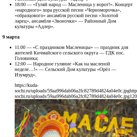
18:00 — «Гуляй народ — Масленица у ворот!». Концерт
«народного» хора русской песни «Черноморочка»,
«образцового» ансамбля русской песни «Золотой
ларец», ансамбля «Звоночки» — Районный Дом
культуры «Адлер».
9 марта
11:00 — «С праздником Масленицы» — праздник для
жителей Кичмайского сельского округа — ГДК пос.
Головинка;
12:00 — Народное гуляние «Как на масленой
неделе…!« — Сельский Дом культуры «Орёл —
Изумруд».
https://kuda-
sochi.ru/uploads/59aa996dab06a2fc82789d4824a04e0c.jpg
http
sochi.ru/uploads/59aa996dab06a2fc82789d4824a04e0c.jpg
120