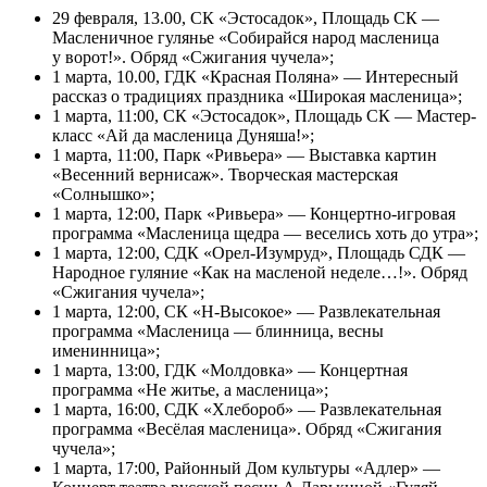
29 февраля, 13.00, СК «Эстосадок», Площадь СК —
Масленичное гулянье «Собирайся народ масленица
у ворот!». Обряд «Сжигания чучела»;
1 марта, 10.00, ГДК «Красная Поляна» — Интересный
рассказ о традициях праздника «Широкая масленица»;
1 марта, 11:00, СК «Эстосадок», Площадь СК — Мастер-
класс «Ай да масленица Дуняша!»;
1 марта, 11:00, Парк «Ривьера» — Выставка картин
«Весенний вернисаж». Творческая мастерская
«Солнышко»;
1 марта, 12:00, Парк «Ривьера» — Концертно-игровая
программа «Масленица щедра — веселись хоть до утра»;
1 марта, 12:00, СДК «Орел-Изумруд», Площадь СДК —
Народное гуляние «Как на масленой неделе…!». Обряд
«Сжигания чучела»;
1 марта, 12:00, СК «Н-Высокое» — Развлекательная
программа «Масленица — блинница, весны
именинница»;
1 марта, 13:00, ГДК «Молдовка» — Концертная
программа «Не житье, а масленица»;
1 марта, 16:00, СДК «Хлебороб» — Развлекательная
программа «Весёлая масленица». Обряд «Сжигания
чучела»;
1 марта, 17:00, Районный Дом культуры «Адлер» —