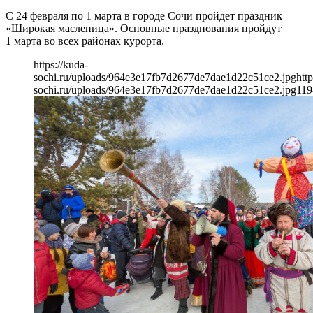
С 24 февраля по 1 марта в городе Сочи пройдет праздник
«Широкая масленица». Основные празднования пройдут
1 марта во всех районах курорта.
https://kuda-
sochi.ru/uploads/964e3e17fb7d2677de7dae1d22c51ce2.jpg
http
sochi.ru/uploads/964e3e17fb7d2677de7dae1d22c51ce2.jpg
119