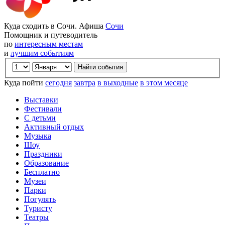
Куда сходить в Сочи. Афиша
Сочи
Помощник и путеводитель
по
интересным местам
и
лучшим событиям
Куда пойти
сегодня
завтра
в выходные
в этом месяце
Выставки
Фестивали
С детьми
Активный отдых
Музыка
Шоу
Праздники
Образование
Бесплатно
Музеи
Парки
Погулять
Туристу
Театры