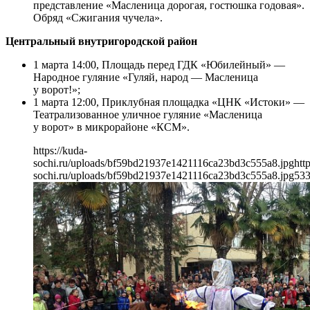
представление «Масленица дорогая, гостюшка годовая».
Обряд «Сжигания чучела».
Центральный внутригородской район
1 марта 14:00, Площадь перед ГДК «Юбилейный» —
Народное гуляние «Гуляй, народ — Масленица
у ворот!»;
1 марта 12:00, Приклубная площадка «ЦНК «Истоки» —
Театрализованное уличное гуляние «Масленица
у ворот» в микрорайоне «КСМ».
https://kuda-
sochi.ru/uploads/bf59bd21937e1421116ca23bd3c555a8.jpg
htt
sochi.ru/uploads/bf59bd21937e1421116ca23bd3c555a8.jpg
53