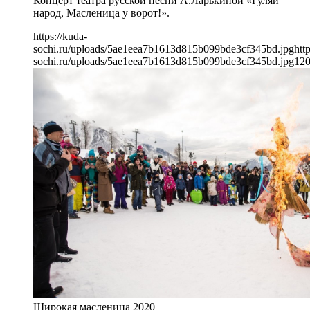
Концерт театра русской песни А.Ларькиной «Гуляй
народ, Масленица у ворот!».
https://kuda-
sochi.ru/uploads/5ae1eea7b1613d815b099bde3cf345bd.jpg
htt
sochi.ru/uploads/5ae1eea7b1613d815b099bde3cf345bd.jpg
12
Широкая масленица 2020