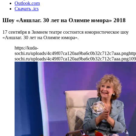
Outlook.com
Скачать .ics
Шоу «Аншлаг. 30 лет на Олимпе юмора» 2018
17 сентября в Зимнем театре состоится юмористическое шоу
«Аншлаг. 30 лет на Олимпе юмора».
https://kuda-
sochi.ru/uploads/4c49f07ca120aa9ba6c0b32c712c7aaa.png
http
sochi.ru/uploads/4c49f07ca120aa9ba6c0b32c712c7aaa.png
109