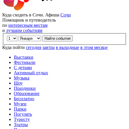
Куда сходить в Сочи. Афиша
Сочи
Помощник и путеводитель
по
интересным местам
и
лучшим событиям
Куда пойти
сегодня
завтра
в выходные
в этом месяце
Выставки
Фестивали
С детьми
Активный отдых
Музыка
Шоу
Праздники
Образование
Бесплатно
Музеи
Парки
Погулять
Туристу
Театры