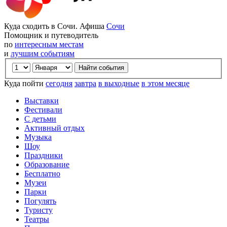
Куда сходить в Сочи. Афиша
Сочи
Помощник и путеводитель
по
интересным местам
и
лучшим событиям
Куда пойти
сегодня
завтра
в выходные
в этом месяце
Выставки
Фестивали
С детьми
Активный отдых
Музыка
Шоу
Праздники
Образование
Бесплатно
Музеи
Парки
Погулять
Туристу
Театры