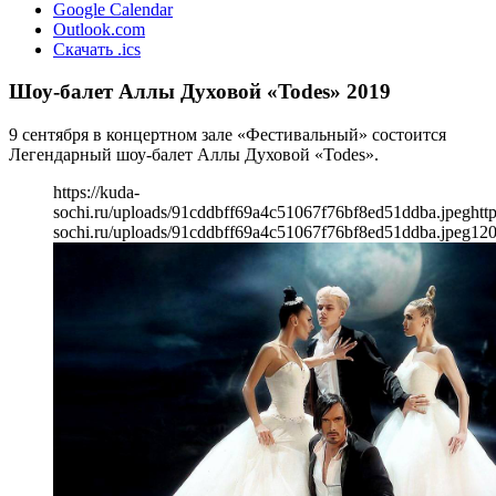
Google Calendar
Outlook.com
Скачать .ics
Шоу-балет Аллы Духовой «Todes» 2019
9 сентября в концертном зале «Фестивальный» состоится
Легендарный шоу-балет Аллы Духовой «Todes».
https://kuda-
sochi.ru/uploads/91cddbff69a4c51067f76bf8ed51ddba.jpeg
htt
sochi.ru/uploads/91cddbff69a4c51067f76bf8ed51ddba.jpeg
12