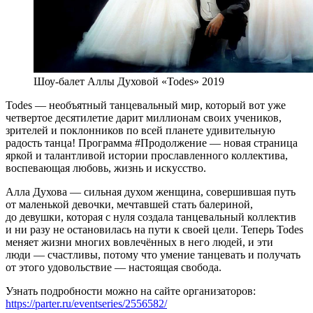
Шоу-балет Аллы Духовой «Todes» 2019
Todes — необъятный танцевальный мир, который вот уже
четвертое десятилетие дарит миллионам своих учеников,
зрителей и поклонников по всей планете удивительную
радость танца! Программа #Продолжение — новая страница
яркой и талантливой истории прославленного коллектива,
воспевающая любовь, жизнь и искусство.
Алла Духова — сильная духом женщина, совершившая путь
от маленькой девочки, мечтавшей стать балериной,
до девушки, которая с нуля создала танцевальный коллектив
и ни разу не остановилась на пути к своей цели. Теперь Todes
меняет жизни многих вовлечённых в него людей, и эти
люди — счастливы, потому что умение танцевать и получать
от этого удовольствие — настоящая свобода.
Узнать подробности можно на сайте организаторов:
https://parter.ru/eventseries/2556582/