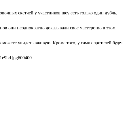
вочных скетчей у участников шоу есть только один дубль,
ов они неоднократно доказывали свое мастерство в этом
можете увидеть вживую. Кроме того, у самих зрителей будет
1e9bd.jpg
600
400