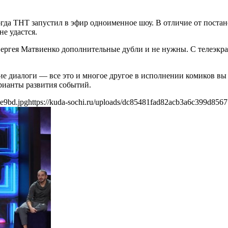
да ТНТ запустил в эфир одноименное шоу. В отличие от постано
е удастся.
ргея Матвиенко дополнительные дубли и не нужны. С телеэкран
 диалоги — все это и многое другое в исполнении комиков вы с
рианты развития событий.
e9bd.jpg
https://kuda-sochi.ru/uploads/dc85481fad82acb3a6c399d8567