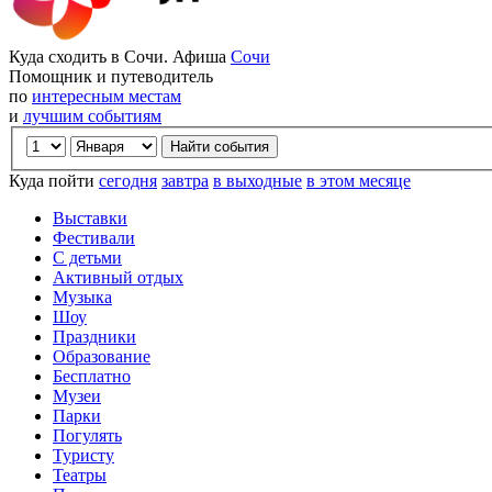
Куда сходить в Сочи. Афиша
Сочи
Помощник и путеводитель
по
интересным местам
и
лучшим событиям
Куда пойти
сегодня
завтра
в выходные
в этом месяце
Выставки
Фестивали
С детьми
Активный отдых
Музыка
Шоу
Праздники
Образование
Бесплатно
Музеи
Парки
Погулять
Туристу
Театры