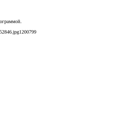
рограммой.
52846.jpg
1200
799