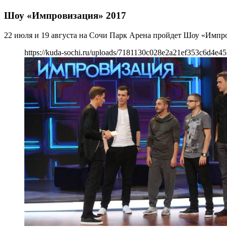
Шоу «Импровизация» 2017
22 июля и 19 августа на Сочи Парк Арена пройдет Шоу «Импро
https://kuda-sochi.ru/uploads/7181130c028e2a21ef353c6d4e45