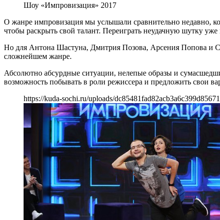
Шоу «Импровизация» 2017
О жанре импровизация мы услышали сравнительно недавно, ког
чтобы раскрыть свой талант. Переиграть неудачную шутку уже н
Но для Антона Шастуна, Дмитрия Позова, Арсения Попова и Се
сложнейшем жанре.
Абсолютно абсурдные ситуации, нелепые образы и сумасшедшие
возможность побывать в роли режиссера и предложить свои ва
https://kuda-sochi.ru/uploads/dc85481fad82acb3a6c399d85671