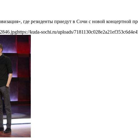
визация», где резиденты приедут в Сочи с новой концертной п
2846.jpg
https://kuda-sochi.ru/uploads/7181130c028e2a21ef353c6d4e4