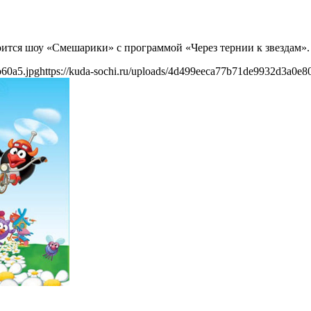
оится шоу «Смешарики» с программой «Через тернии к звездам».
b60a5.jpg
https://kuda-sochi.ru/uploads/4d499eeca77b71de9932d3a0e8