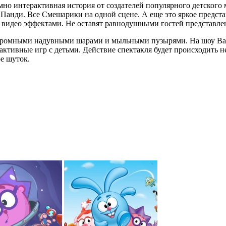
зумно интерактивная история от создателей популярного детско
анди. Все Смешарики на одной сцене. А еще это яркое предста
идео эффектами. Не оставят равнодушными гостей представле
с огромными надувными шарами и мыльными пузырями. На шоу В
тивные игр с детьми. Действие спектакля будет происходить не 
е шуток.