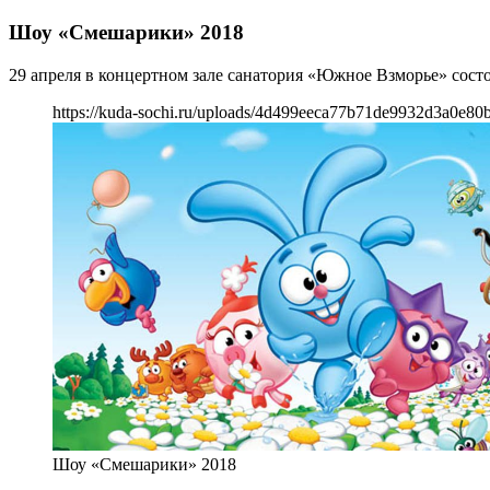
Шоу «Смешарики» 2018
29 апреля в концертном зале санатория «Южное Взморье» сост
https://kuda-sochi.ru/uploads/4d499eeca77b71de9932d3a0e80
Шоу «Смешарики» 2018