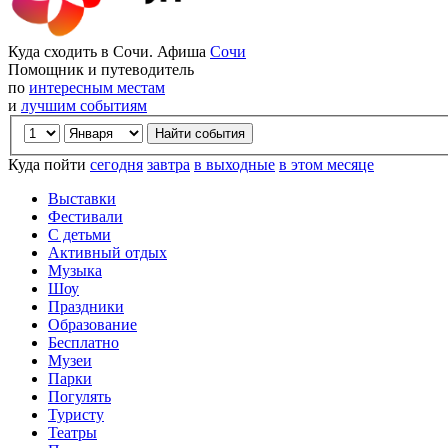
Куда сходить в Сочи. Афиша
Сочи
Помощник и путеводитель
по
интересным местам
и
лучшим событиям
Куда пойти
сегодня
завтра
в выходные
в этом месяце
Выставки
Фестивали
С детьми
Активный отдых
Музыка
Шоу
Праздники
Образование
Бесплатно
Музеи
Парки
Погулять
Туристу
Театры