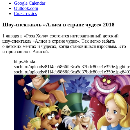
Google Calendar
Outlook.com
Скачать .ics
Шоу-спектакль «Алиса в стране чудес» 2018
1 января в «Роза Холл» состоится интерактивный детский
шоу-спектакль «Алиса в стране чудес». Так легко забыть
о детских мечтах и чудесах, когда становишься взрослым. Это
и произошло с Алисой.
https://kuda-
sochi.ru/uploads/81f4cb5866fc3ca5d37bdc80cc1e359e.jpg
http
sochi.ru/uploads/81f4cb5866fc3ca5d37bdc80cc1e359e.jpg
640