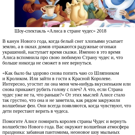
Шоу-спектакль «Алиса в стране чудес» 2018
В канун Нового года, когда белый снег хлопьями усыпает
землю, а в окнах домов отражаются радужные огоньки
украшений, наступает время сказки. Именно в это время
Алиса вспомнила про свою любимую Страну чудес и, что
больше никогда не сможет в нее вернуться.
«Как было бы здорово снова попить чаю со Шляпником
и Кроликом. Или зайти в гости к Красной Королеве.
Интересно, угостит ли она меня чем-нибудь вкусненьким или
снова прикажет рубить голову с плеч? А что, если Страна
чудес уже не та, что раньше?» От этих мыслей Алисе стало
так грустно, что она и не заметила, как рядом закружили
волшебные феи. Они всегда появляются, когда чувствуют, что
дети перестают верить в чудеса.
Помогите Алисе помирить королев страны Чудес и вернуть
волшебство Нового года. Вас окружит волшебная атмосфера
праздника: забавная пантомима, неоновое шоу мыльных