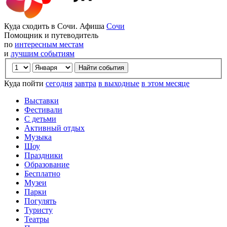
Куда сходить в Сочи. Афиша
Сочи
Помощник и путеводитель
по
интересным местам
и
лучшим событиям
Куда пойти
сегодня
завтра
в выходные
в этом месяце
Выставки
Фестивали
С детьми
Активный отдых
Музыка
Шоу
Праздники
Образование
Бесплатно
Музеи
Парки
Погулять
Туристу
Театры