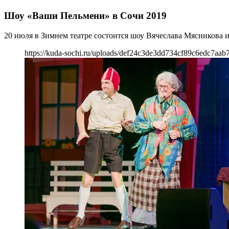
Шоу «Ваши Пельмени» в Сочи 2019
20 июля в Зимнем театре состоится шоу Вячеслава Мясникова
https://kuda-sochi.ru/uploads/def24c3de3dd734cf89c6edc7aab