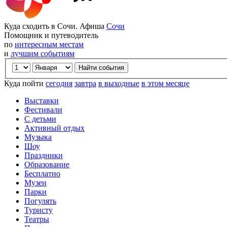
Куда сходить в Сочи. Афиша
Сочи
Помощник и путеводитель
по
интересным местам
и
лучшим событиям
Куда пойти
сегодня
завтра
в выходные
в этом месяце
Выставки
Фестивали
С детьми
Активный отдых
Музыка
Шоу
Праздники
Образование
Бесплатно
Музеи
Парки
Погулять
Туристу
Театры