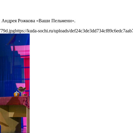
 и Андрея Рожкова «Ваши Пельмени».
779d.jpg
https://kuda-sochi.ru/uploads/def24c3de3dd734cf89c6edc7aab