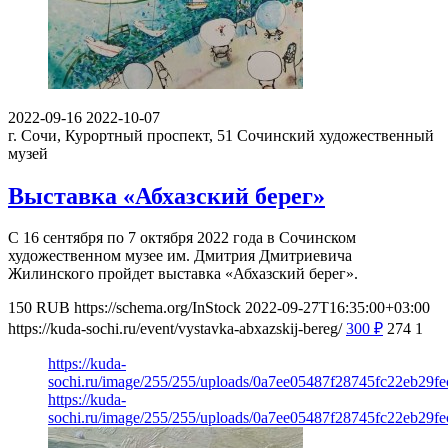
2022-09-16
2022-10-07
г. Сочи, Курортный проспект, 51
Сочинский художественный
музей
Выставка «Абхазский берег»
С 16 сентября по 7 октября 2022 года в Сочинском
художественном музее им. Дмитрия Дмитриевича
Жилинского пройдет выставка «Абхазский берег».
150
RUB
https://schema.org/InStock
2022-09-27T16:35:00+03:00
https://kuda-sochi.ru/event/vystavka-abxazskij-bereg/
300
₽
274
1
https://kuda-
sochi.ru/image/255/255/uploads/0a7ee05487f28745fc22eb29fe
https://kuda-
sochi.ru/image/255/255/uploads/0a7ee05487f28745fc22eb29fe