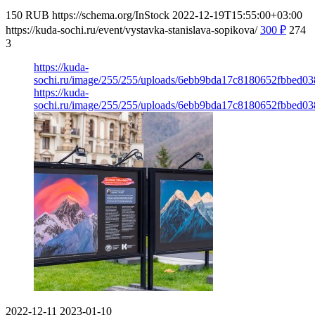
150
RUB
https://schema.org/InStock
2022-12-19T15:55:00+03:00
https://kuda-sochi.ru/event/vystavka-stanislava-sopikova/
300
₽
274
3
https://kuda-
sochi.ru/image/255/255/uploads/6ebb9bda17c8180652fbbed03
https://kuda-
sochi.ru/image/255/255/uploads/6ebb9bda17c8180652fbbed03
2022-12-11
2023-01-10