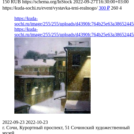
150
RUB
https://schema.org/InStock
2022-09-27T16:30:00+03:00
https://kuda-sochi.ru/event/vystavka-teni-realnogo/
300
₽
260
4
https://kuda-
sochi.ru/image/255/255/uploads/d4390fc764b25e63a38652445
https://kuda-
sochi.ru/image/255/255/uploads/d4390fc764b25e63a38652445
2022-09-23
2022-10-23
г. Сочи, Курортный проспект, 51
Сочинский художественный
музей