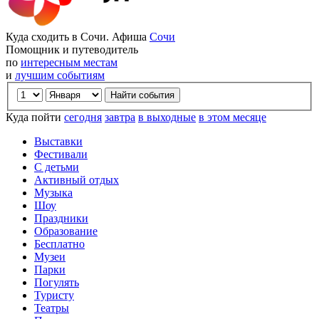
Куда сходить в Сочи. Афиша
Сочи
Помощник и путеводитель
по
интересным местам
и
лучшим событиям
Куда пойти
сегодня
завтра
в выходные
в этом месяце
Выставки
Фестивали
С детьми
Активный отдых
Музыка
Шоу
Праздники
Образование
Бесплатно
Музеи
Парки
Погулять
Туристу
Театры