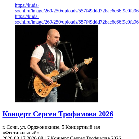
https://kuda-
sochi.ru/image/269/250/uploads/557f49ddd72bac6e66f9c0fa96
https://kuda-
sochi.ru/image/269/250/uploads/557f49ddd72bac6e66f9c0fa96
Концерт Сергея Трофимова 2026
г. Сочи, ул. Орджоникидзе, 5
Концертный зал
«Фестивальный»
2026-08-17
2026-08-17
Концерт Сергея Трофимова 2026