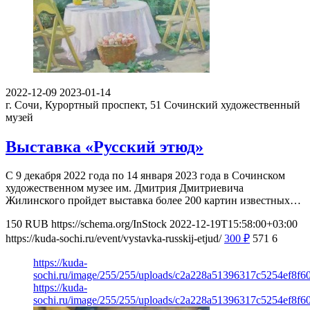
2022-12-09
2023-01-14
г. Сочи, Курортный проспект, 51
Сочинский художественный
музей
Выставка «Русский этюд»
С 9 декабря 2022 года по 14 января 2023 года в Сочинском
художественном музее им. Дмитрия Дмитриевича
Жилинского пройдет выставка более 200 картин известных…
150
RUB
https://schema.org/InStock
2022-12-19T15:58:00+03:00
https://kuda-sochi.ru/event/vystavka-russkij-etjud/
300
₽
571
6
https://kuda-
sochi.ru/image/255/255/uploads/c2a228a51396317c5254ef8f60
https://kuda-
sochi.ru/image/255/255/uploads/c2a228a51396317c5254ef8f60