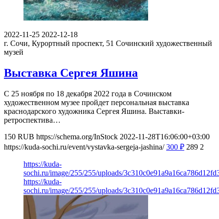
2022-11-25
2022-12-18
г. Сочи, Курортный проспект, 51
Сочинский художественный
музей
Выставка Сергея Яшина
С 25 ноября по 18 декабря 2022 года в Сочинском
художественном музее пройдет персональная выставка
краснодарского художника Сергея Яшина. Выставки-
ретроспектива…
150
RUB
https://schema.org/InStock
2022-11-28T16:06:00+03:00
https://kuda-sochi.ru/event/vystavka-sergeja-jashina/
300
₽
289
2
https://kuda-
sochi.ru/image/255/255/uploads/3c310c0e91a9a16ca786d12fd
https://kuda-
sochi.ru/image/255/255/uploads/3c310c0e91a9a16ca786d12fd