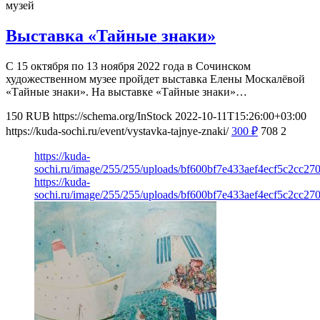
музей
Выставка «Тайные знаки»
С 15 октября по 13 ноября 2022 года в Сочинском
художественном музее пройдет выставка Елены Москалёвой
«Тайные знаки». На выставке «Тайные знаки»…
150
RUB
https://schema.org/InStock
2022-10-11T15:26:00+03:00
https://kuda-sochi.ru/event/vystavka-tajnye-znaki/
300
₽
708
2
https://kuda-
sochi.ru/image/255/255/uploads/bf600bf7e433aef4ecf5c2cc27
https://kuda-
sochi.ru/image/255/255/uploads/bf600bf7e433aef4ecf5c2cc27