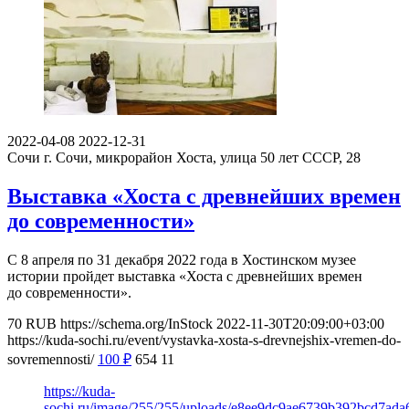
2022-04-08
2022-12-31
Сочи
г. Сочи, микрорайон Хоста, улица 50 лет СССР, 28
Выставка «Хоста с древнейших времен
до современности»
С 8 апреля по 31 декабря 2022 года в Хостинском музее
истории пройдет выставка «Хоста с древнейших времен
до современности».
70
RUB
https://schema.org/InStock
2022-11-30T20:09:00+03:00
https://kuda-sochi.ru/event/vystavka-xosta-s-drevnejshix-vremen-do-
sovremennosti/
100
₽
654
11
https://kuda-
sochi.ru/image/255/255/uploads/e8ee9dc9ae6739b392bcd7ada