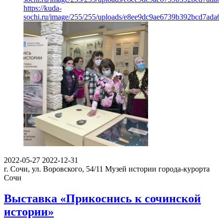
https://kuda-
sochi.ru/image/255/255/uploads/e8ee9dc9ae6739b392bcd7ada
2022-05-27
2022-12-31
г. Сочи, ул. Воровского, 54/11
Музей истории города-курорта
Сочи
Выставка «Прикоснись к сочинской
истории»