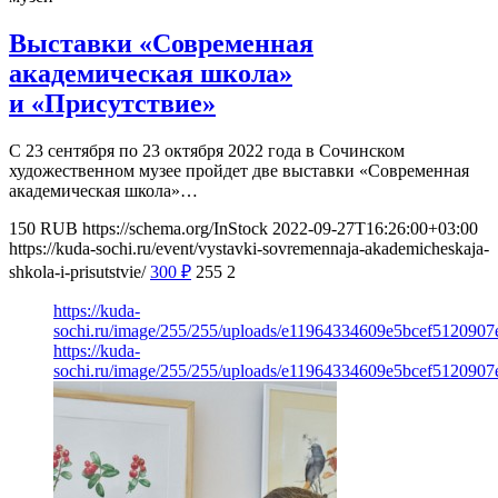
Выставки «Современная
академическая школа»
и «Присутствие»
С 23 сентября по 23 октября 2022 года в Сочинском
художественном музее пройдет две выставки «Современная
академическая школа»…
150
RUB
https://schema.org/InStock
2022-09-27T16:26:00+03:00
https://kuda-sochi.ru/event/vystavki-sovremennaja-akademicheskaja-
shkola-i-prisutstvie/
300
₽
255
2
https://kuda-
sochi.ru/image/255/255/uploads/e11964334609e5bcef5120907
https://kuda-
sochi.ru/image/255/255/uploads/e11964334609e5bcef5120907