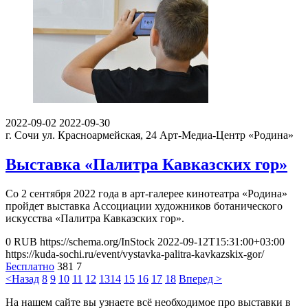
2022-09-02
2022-09-30
г. Сочи ул. Красноармейская, 24
Арт-Медиа-Центр «Родина»
Выставка «Палитра Кавказских гор»
Со 2 сентября 2022 года в арт-галерее кинотеатра «Родина»
пройдет выставка Ассоциации художников ботанического
искусства «Палитра Кавказских гор».
0
RUB
https://schema.org/InStock
2022-09-12T15:31:00+03:00
https://kuda-sochi.ru/event/vystavka-palitra-kavkazskix-gor/
Бесплатно
381
7
<Назад
8
9
10
11
12
13
14
15
16
17
18
Вперед >
На нашем сайте вы узнаете всё необходимое про выставки в