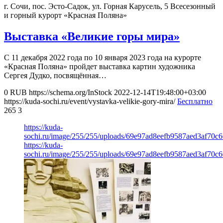
г. Сочи, пос. Эсто-Садок, ул. Горная Карусель, 5
Всесезонный
и горный курорт «Красная Поляна»
Выставка «Великие горы мира»
С 11 декабря 2022 года по 10 января 2023 года на курорте
«Красная Поляна» пройдет выставка картин художника
Сергея Дудко, посвящённая…
0
RUB
https://schema.org/InStock
2022-12-14T19:48:00+03:00
https://kuda-sochi.ru/event/vystavka-velikie-gory-mira/
Бесплатно
265
3
https://kuda-
sochi.ru/image/255/255/uploads/69e97ad8eefb9587aed3af70c6
https://kuda-
sochi.ru/image/255/255/uploads/69e97ad8eefb9587aed3af70c6