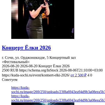
Концерт Ёлки 2026
г. Сочи, ул. Орджоникидзе, 5
Концертный зал
«Фестивальный»
2026-08-20
2026-08-20
Концерт Ёлки 2026
2500
RUB
https://schema.org/InStock
2026-08-06T21:10:00+03:00
https://kuda-sochi.ru/event/kontsert-elki-2026/
от 2 500
₽
4
0
Советуем
https://kuda-
sochi.ru/image/269/250/uploads/23f8a6943ea94d9b3a08eea5b
https://kuda-
sochi.ru/image/269/250/uploads/23f8a6943ea94d9b3a08eea5b