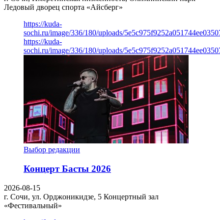
Ледовый дворец спорта «Айсберг»
https://kuda-
sochi.ru/image/336/180/uploads/5e5c975f9252a051744ee0350
https://kuda-
sochi.ru/image/336/180/uploads/5e5c975f9252a051744ee0350
Выбор редакции
Концерт Басты 2026
2026-08-15
г. Сочи, ул. Орджоникидзе, 5
Концертный зал
«Фестивальный»