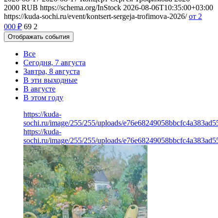
2000
RUB
https://schema.org/InStock
2026-08-06T10:35:00+03:00
https://kuda-sochi.ru/event/kontsert-sergeja-trofimova-2026/
от 2
000
₽
69
2
Отображать события
Все
Сегодня, 7 августа
Завтра, 8 августа
В эти выходные
В августе
В этом году
https://kuda-
sochi.ru/image/255/255/uploads/e76e68249058bbcfc4a383ad5
https://kuda-
sochi.ru/image/255/255/uploads/e76e68249058bbcfc4a383ad5