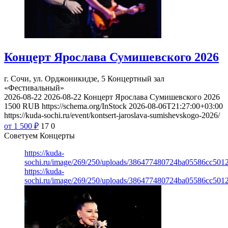
Концерт Ярослава Сумишевского 2026
г. Сочи, ул. Орджоникидзе, 5
Концертный зал
«Фестивальный»
2026-08-22
2026-08-22
Концерт Ярослава Сумишевского 2026
1500
RUB
https://schema.org/InStock
2026-08-06T21:27:00+03:00
https://kuda-sochi.ru/event/kontsert-jaroslava-sumishevskogo-2026/
от 1 500
₽
17
0
Советуем Концерты
https://kuda-
sochi.ru/image/269/250/uploads/386477480724ba05586cc501
https://kuda-
sochi.ru/image/269/250/uploads/386477480724ba05586cc501