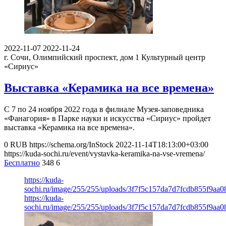
2022-11-07
2022-11-24
г. Сочи, Олимпийский проспект, дом 1
Культурный центр
«Сириус»
Выставка «Керамика на все времена»
С 7 по 24 ноября 2022 года в филиале Музея-заповедника
«Фанагория» в Парке науки и искусства «Сириус» пройдет
выставка «Керамика на все времена».
0
RUB
https://schema.org/InStock
2022-11-14T18:13:00+03:00
https://kuda-sochi.ru/event/vystavka-keramika-na-vse-vremena/
Бесплатно
348
6
https://kuda-
sochi.ru/image/255/255/uploads/3f7f5c157da7d7fcdb855f9aa0
https://kuda-
sochi.ru/image/255/255/uploads/3f7f5c157da7d7fcdb855f9aa0