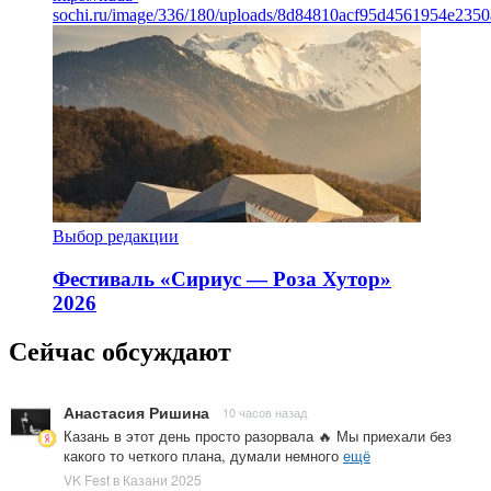
sochi.ru/image/336/180/uploads/8d84810acf95d4561954e235
Выбор редакции
Фестиваль «Сириус — Роза Хутор»
2026
Сейчас обсуждают
Анастасия Ришина
10 часов назад
Казань в этот день просто разорвала 🔥 Мы приехали без
какого то четкого плана, думали немного
ещё
VK Fest в Казани 2025