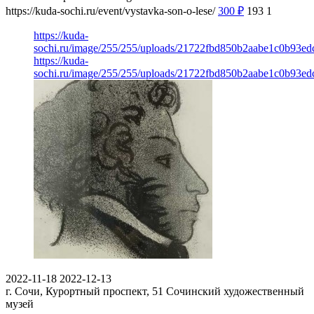
https://kuda-sochi.ru/event/vystavka-son-o-lese/
300
₽
193
1
https://kuda-
sochi.ru/image/255/255/uploads/21722fbd850b2aabe1c0b93ed
https://kuda-
sochi.ru/image/255/255/uploads/21722fbd850b2aabe1c0b93ed
2022-11-18
2022-12-13
г. Сочи, Курортный проспект, 51
Сочинский художественный
музей