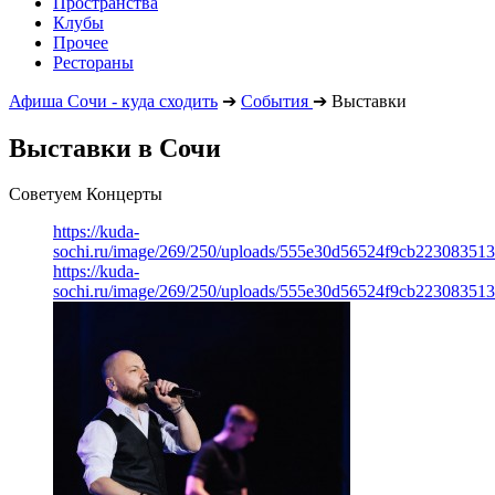
Пространства
Клубы
Прочее
Рестораны
Афиша Сочи - куда сходить
➔
События
➔
Выставки
Выставки в Сочи
Советуем Концерты
https://kuda-
sochi.ru/image/269/250/uploads/555e30d56524f9cb223083513
https://kuda-
sochi.ru/image/269/250/uploads/555e30d56524f9cb223083513