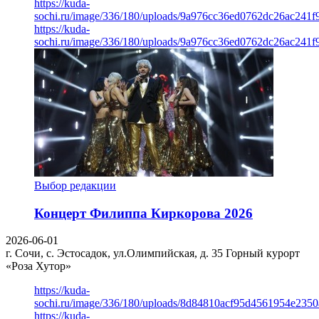
https://kuda-
sochi.ru/image/336/180/uploads/9a976cc36ed0762dc26ac241f
https://kuda-
sochi.ru/image/336/180/uploads/9a976cc36ed0762dc26ac241f
Выбор редакции
Концерт Филиппа Киркорова 2026
2026-06-01
г. Сочи, с. Эстосадок, ул.Олимпийская, д. 35
Горный курорт
«Роза Хутор»
https://kuda-
sochi.ru/image/336/180/uploads/8d84810acf95d4561954e235
https://kuda-