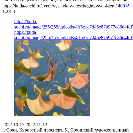
https://kuda-sochi.ru/event/vystavka-vereschaginy-svet-i-teni/
400
₽
1.2K
1
https://kuda-
sochi.ru/image/255/255/uploads/4ff5e1e7d45e87b977c86d4fdf
https://kuda-
sochi.ru/image/255/255/uploads/4ff5e1e7d45e87b977c86d4fdf
2022-10-15
2022-11-13
г. Сочи, Курортный проспект, 51
Сочинский художественный