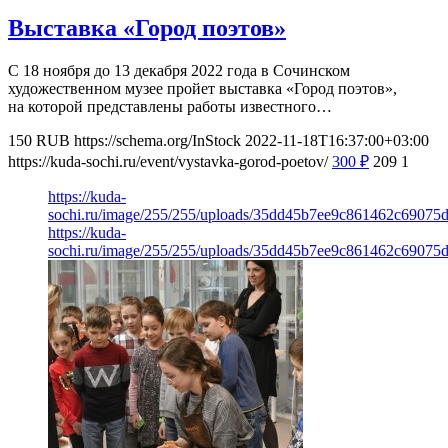
Выставка «Город поэтов»
С 18 ноября до 13 декабря 2022 года в Сочинском
художественном музее пройет выставка «Город поэтов»,
на которой представлены работы известного…
150
RUB
https://schema.org/InStock
2022-11-18T16:37:00+03:00
https://kuda-sochi.ru/event/vystavka-gorod-poetov/
300
₽
209
1
https://kuda-
sochi.ru/image/255/255/uploads/35dd45b7ee9c861462c69075
https://kuda-
sochi.ru/image/255/255/uploads/35dd45b7ee9c861462c69075