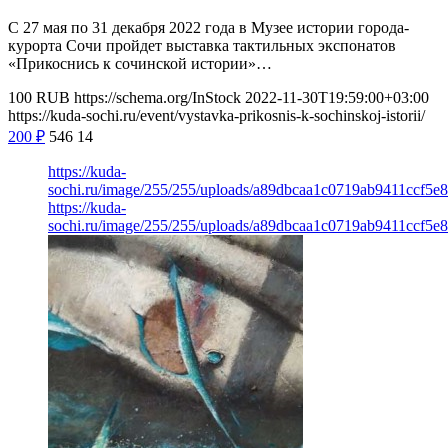
С 27 мая по 31 декабря 2022 года в Музее истории города-
курорта Сочи пройдет выставка тактильных экспонатов
«Прикоснись к сочинской истории»…
100
RUB
https://schema.org/InStock
2022-11-30T19:59:00+03:00
https://kuda-sochi.ru/event/vystavka-prikosnis-k-sochinskoj-istorii/
200
₽
546
14
https://kuda-
sochi.ru/image/255/255/uploads/a89dbcaa1c0719ab9411ccf5e
https://kuda-
sochi.ru/image/255/255/uploads/a89dbcaa1c0719ab9411ccf5e