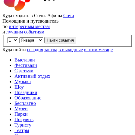
Куда сходить в Сочи. Афиша
Сочи
Помощник и путеводитель
по
интересным местам
и
лучшим событиям
Куда пойти
сегодня
завтра
в выходные
в этом месяце
Выставки
Фестивали
С детьми
Активный отдых
Музыка
Шоу
Праздники
Образование
Бесплатно
Музеи
Парки
Погулять
Туристу
Театры