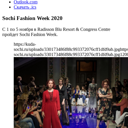
Outlook.com
Скачать .ics
Sochi Fashiоn Week 2020
С 1 по 5 ноября в Radisson Blu Resort & Congress Centre
пройдет Sochi Fashion Week.
https://kuda-
sochi.ru/uploads/330173486f88c993372076cff1dfd9ab.jpg
http
sochi.ru/uploads/330173486f88c993372076cff1dfd9ab.jpg
120