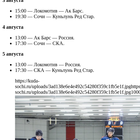
3 августа
15:00 — Локомотив — Ак Барс.
19:30 — Сочи — Куньлунь Ред Стар.
4 августа
13:00 — Ак Барс — Россия.
17:30 — Сочи — СКА.
5 августа
13:00 — Локомотив — Россия.
17:30 — СКА — Куньлунь Ред Стар.
https://kuda-
sochi.ru/uploads/3ad138e6e4e492c54280f359c1fb5e1f.jpg
http
sochi.ru/uploads/3ad138e6e4e492c54280f359c1fb5e1f.jpg
100