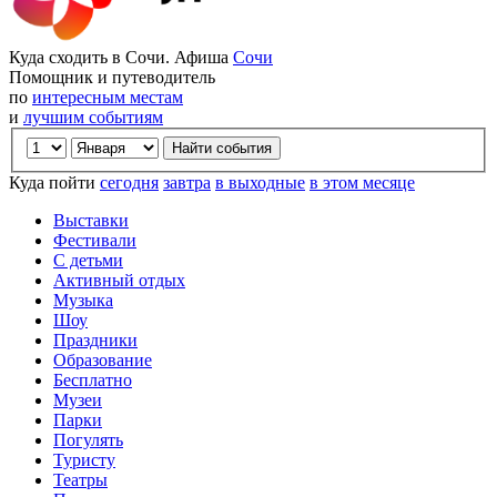
Куда сходить в Сочи. Афиша
Сочи
Помощник и путеводитель
по
интересным местам
и
лучшим событиям
Куда пойти
сегодня
завтра
в выходные
в этом месяце
Выставки
Фестивали
С детьми
Активный отдых
Музыка
Шоу
Праздники
Образование
Бесплатно
Музеи
Парки
Погулять
Туристу
Театры