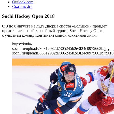
Outlook.com
Скачать .ics
Sochi Hockey Open 2018
С 3 по 8 августа на льду Дворца спорта «Большой» пройдет
представительный хоккейный турнир Sochi Hockey Open
с участием команд Континентальной хоккейной лиги.
https://kuda-
sochi.ru/uploads/86812932d7305245b2e3f24c0975662b.jpg
htt
sochi.ru/uploads/86812932d7305245b2e3f24c0975662b.jpg
10