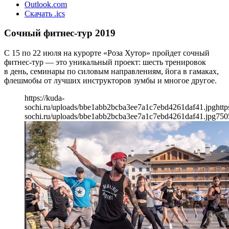
Outlook.com
Скачать .ics
Сочный фитнес-тур 2019
С 15 по 22 июля на курорте «Роза Хутор» пройдет сочный
фитнес-тур — это уникальный проект: шесть тренировок
в день, семинары по силовым направлениям, йога в гамаках,
флешмобы от лучших инструкторов зумбы и многое другое.
https://kuda-
sochi.ru/uploads/bbe1abb2bcba3ee7a1c7ebd4261daf41.jpg
http
sochi.ru/uploads/bbe1abb2bcba3ee7a1c7ebd4261daf41.jpg
750