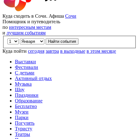
Куда сходить в Сочи. Афиша
Сочи
Помощник и путеводитель
по
интересным местам
и
лучшим событиям
Куда пойти
сегодня
завтра
в выходные
в этом месяце
Выставки
Фестивали
С детьми
Активный отдых
Музыка
Шоу
Праздники
Образование
Бесплатно
Музеи
Парки
Погулять
Туристу
Театры