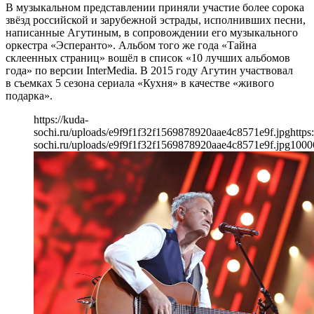
В музыкальном представлении приняли участие более сорока
звёзд российской и зарубежной эстрады, исполнивших песни,
написанные Агутиным, в сопровождении его музыкального
оркестра «Эсперанто». Альбом того же года «Тайна
склеенных страниц» вошёл в список «10 лучших альбомов
года» по версии InterMedia. В 2015 году Агутин участвовал
в съемках 5 сезона сериала «Кухня» в качестве «живого
подарка».
https://kuda-
sochi.ru/uploads/e9f9f1f32f1569878920aae4c8571e9f.jpg
https
sochi.ru/uploads/e9f9f1f32f1569878920aae4c8571e9f.jpg
1000