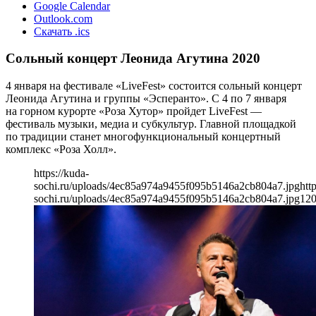
Google Calendar
Outlook.com
Скачать .ics
Сольный концерт Леонида Агутина 2020
4 января на фестивале «LiveFest» состоится сольный концерт
Леонида Агутина и группы «Эсперанто». С 4 по 7 января
на горном курорте «Роза Хутор» пройдет LiveFest —
фестиваль музыки, медиа и субкультур. Главной площадкой
по традиции станет многофункциональный концертный
комплекс «Роза Холл».
https://kuda-
sochi.ru/uploads/4ec85a974a9455f095b5146a2cb804a7.jpg
htt
sochi.ru/uploads/4ec85a974a9455f095b5146a2cb804a7.jpg
12