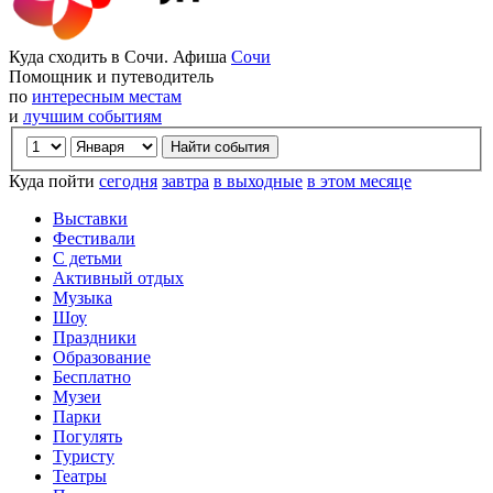
Куда сходить в Сочи. Афиша
Сочи
Помощник и путеводитель
по
интересным местам
и
лучшим событиям
Куда пойти
сегодня
завтра
в выходные
в этом месяце
Выставки
Фестивали
С детьми
Активный отдых
Музыка
Шоу
Праздники
Образование
Бесплатно
Музеи
Парки
Погулять
Туристу
Театры