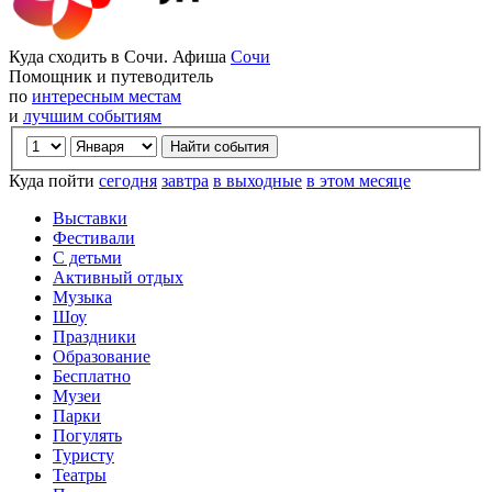
Куда сходить в Сочи. Афиша
Сочи
Помощник и путеводитель
по
интересным местам
и
лучшим событиям
Куда пойти
сегодня
завтра
в выходные
в этом месяце
Выставки
Фестивали
С детьми
Активный отдых
Музыка
Шоу
Праздники
Образование
Бесплатно
Музеи
Парки
Погулять
Туристу
Театры