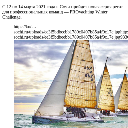
С 12 по 14 марта 2021 года в Сочи пройдет новая серия регат
для профессиональных команд — PROyachting Winter
Challenge.
https://kuda-
sochi.ru/uploads/ee3f5bdbeebb1789c0407b85a4f9c17e.jpg
http
sochi.ru/uploads/ee3f5bdbeebb1789c0407b85a4f9c17e.jpg
933