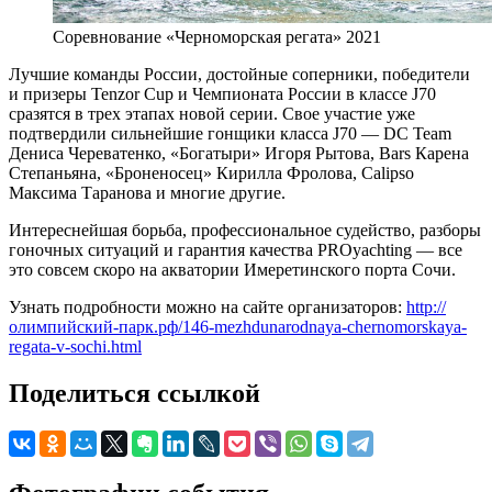
Соревнование «Черноморская регата» 2021
Лучшие команды России, достойные соперники, победители
и призеры Tenzor Cup и Чемпионата России в классе J70
сразятся в трех этапах новой серии. Свое участие уже
подтвердили сильнейшие гонщики класса J70 — DC Team
Дениса Череватенко, «Богатыри» Игоря Рытова, Bars Карена
Степаньяна, «Броненосец» Кирилла Фролова, Calipso
Максима Таранова и многие другие.
Интереснейшая борьба, профессиональное судейство, разборы
гоночных ситуаций и гарантия качества PROyachting — все
это совсем скоро на акватории Имеретинского порта Сочи.
Узнать подробности можно на сайте организаторов:
http://
олимпийский-парк.рф/146-mezhdunarodnaya-chernomorskaya-
regata-v-sochi.html
Поделиться ссылкой