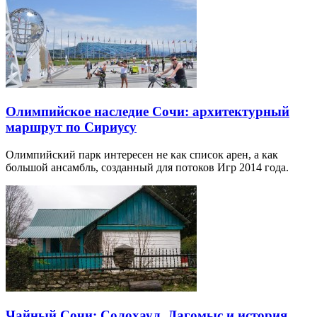
Олимпийское наследие Сочи: архитектурный
маршрут по Сириусу
Олимпийский парк интересен не как список арен, а как
большой ансамбль, созданный для потоков Игр 2014 года.
Чайный Сочи: Солохаул, Дагомыс и история