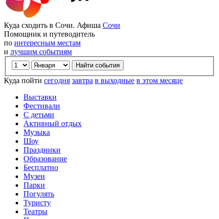
Куда сходить в Сочи. Афиша
Сочи
Помощник и путеводитель
по
интересным местам
и
лучшим событиям
Куда пойти
сегодня
завтра
в выходные
в этом месяце
Выставки
Фестивали
С детьми
Активный отдых
Музыка
Шоу
Праздники
Образование
Бесплатно
Музеи
Парки
Погулять
Туристу
Театры