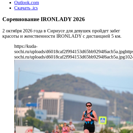
Outlook.com
Скачать .ics
Соревнование IRONLADY 2026
2 октября 2026 года в Сириусе для девушек пройдет забег
красоты и женственности IRONLADY с дистанцией 5 км.
https://kuda-
sochi.ru/uploads/d6018caf2f994153d65bb9294f6acb5a.jpg
http
sochi.ru/uploads/d6018caf2f994153d65bb9294f6acb5a.jpg
102