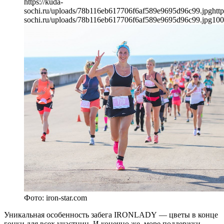
https://kuda-
sochi.ru/uploads/78b116eb617706f6af589e9695d96c99.jpg
http
sochi.ru/uploads/78b116eb617706f6af589e9695d96c99.jpg
100
Фото: iron-star.com
Уникальная особенность забега IRONLADY — цветы в конце
гонки для всех участниц. И конечно же, море поддержки