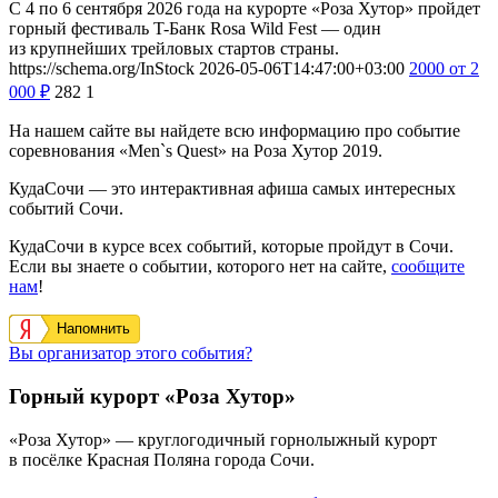
С 4 по 6 сентября 2026 года на курорте «Роза Хутор» пройдет
горный фестиваль T-Банк Rosa Wild Fest — один
из крупнейших трейловых стартов страны.
https://schema.org/InStock
2026-05-06T14:47:00+03:00
2000
от 2
000
₽
282
1
На нашем сайте вы найдете всю информацию про событие
соревнования «Men`s Quest» на Роза Хутор 2019.
КудаСочи — это интерактивная афиша самых интересных
событий Сочи.
КудаСочи в курсе всех событий, которые пройдут в Сочи.
Если вы знаете о событии, которого нет на сайте,
сообщите
нам
!
Напомнить
Вы организатор этого события?
Горный курорт «Роза Хутор»
«Роза Хутор» — круглогодичный горнолыжный курорт
в посёлке Красная Поляна города Сочи.