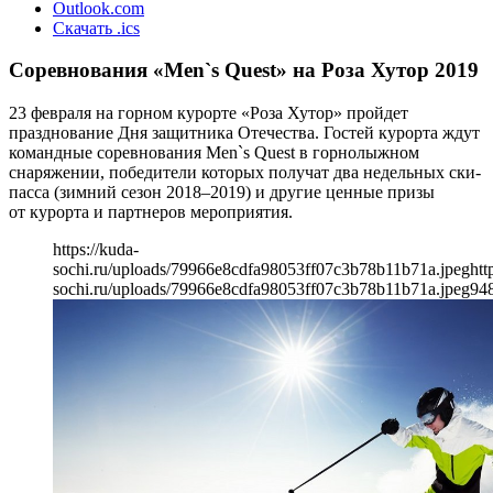
Outlook.com
Скачать .ics
Соревнования «Men`s Quest» на Роза Хутор 2019
23 февраля на горном курорте «Роза Хутор» пройдет
празднование Дня защитника Отечества. Гостей курорта ждут
командные соревнования Men`s Quest в горнолыжном
снаряжении, победители которых получат два недельных ски-
пасса (зимний сезон 2018–2019) и другие ценные призы
от курорта и партнеров мероприятия.
https://kuda-
sochi.ru/uploads/79966e8cdfa98053ff07c3b78b11b71a.jpeg
htt
sochi.ru/uploads/79966e8cdfa98053ff07c3b78b11b71a.jpeg
94