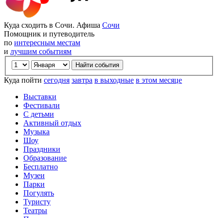
Куда сходить в Сочи. Афиша
Сочи
Помощник и путеводитель
по
интересным местам
и
лучшим событиям
Куда пойти
сегодня
завтра
в выходные
в этом месяце
Выставки
Фестивали
С детьми
Активный отдых
Музыка
Шоу
Праздники
Образование
Бесплатно
Музеи
Парки
Погулять
Туристу
Театры