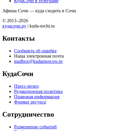
КудаСочи в телеграме
Афиша Сочи — куда сходить в Сочи
© 2013–2026
кудасочи.ру
| kuda-sochi.ru
Контакты
Сообщить об ошибке
Наша электронная почта
mailbox@kudamoscow.ru
КудаСочи
Пресс-релиз
Редакционная политика
Правовая информация
Формат ресурса
Сотрудничество
Размещение событий