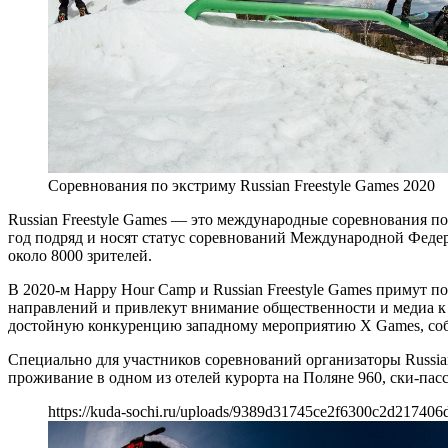
Соревнования по экстриму Russian Freestyle Games 2020
Russian Freestyle Games — это международные соревнования п
год подряд и носят статус соревнований Международной Феде
около 8000 зрителей.
В 2020-м Happy Hour Camp и Russian Freestyle Games примут 
направлений и привлекут внимание общественности и медиа к 
достойную конкуренцию западному мероприятию X Games, со
Специально для участников соревнований организаторы Russia
проживание в одном из отелей курорта на Поляне 960, ски-пас
https://kuda-sochi.ru/uploads/9389d31745ce2f6300c2d217406d