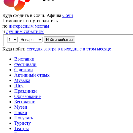
Куда сходить в Сочи. Афиша
Сочи
Помощник и путеводитель
по
интересным местам
и
лучшим событиям
Куда пойти
сегодня
завтра
в выходные
в этом месяце
Выставки
Фестивали
С детьми
Активный отдых
Музыка
Шоу
Праздники
Образование
Бесплатно
Музеи
Парки
Погулять
Туристу
Театры