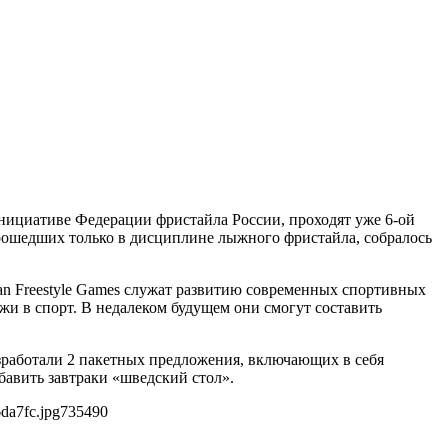
инициативе Федерации фристайла России, проходят уже 6-ой
рошедших только в дисциплине лыжного фристайла, собралось
ian Freestyle Games служат развитию современных спортивных
и в спорт. В недалеком будущем они cмогут составить
азработали 2 пакетных предложения, включающих в себя
бавить завтраки «шведский стол».
da7fc.jpg
735
490