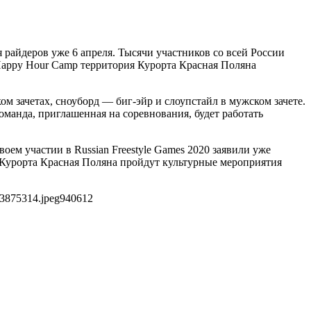
райдеров уже 6 апреля. Тысячи участников со всей России
 Happy Hour Camp территория Курорта Красная Поляна
м зачетах, сноуборд — биг-эйр и слоупстайл в мужском зачете.
анда, приглашенная на соревнования, будет работать
ем участии в Russian Freestyle Games 2020 заявили уже
 Курорта Красная Поляна пройдут культурные мероприятия
a3875314.jpeg
940
612