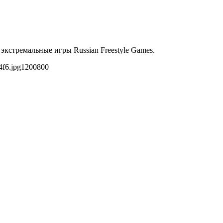
кстремальные игры Russian Freestyle Games.
4f6.jpg
1200
800