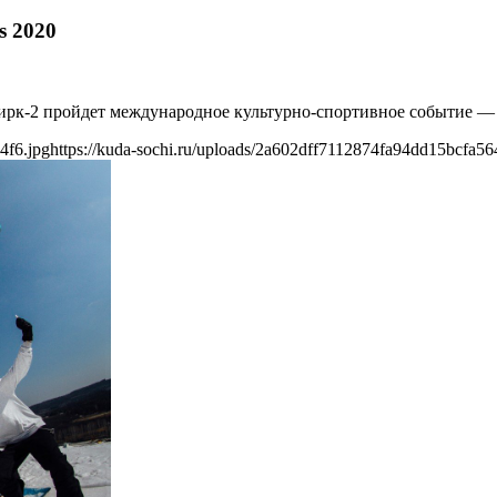
s 2020
ирк-2 пройдет международное культурно-спортивное событие — э
4f6.jpg
https://kuda-sochi.ru/uploads/2a602dff7112874fa94dd15bcfa56