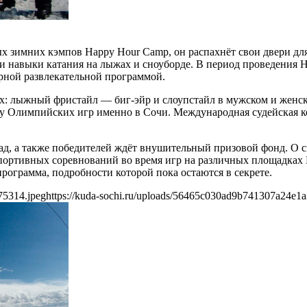
 зимних кэмпов Happy Hour Camp, он распахнёт свои двери для 
вои навыки катания на лыжах и сноуборде. В период проведения
рной развлекательной программой.
х: лыжный фристайл — биг-эйр и слоупстайл в мужском и женско
у Олимпийских игр именно в Сочи. Международная судейская ком
д, а также победителей ждёт внушительный призовой фонд. О сво
портивных соревнований во время игр на различных площадках
рограмма, подробности которой пока остаются в секрете.
75314.jpeg
https://kuda-sochi.ru/uploads/56465c030ad9b741307a24e1