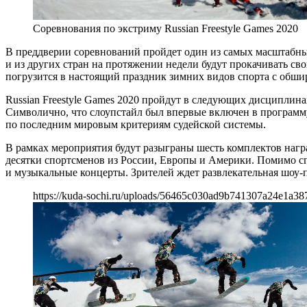
Соревнования по экстриму Russian Freestyle Games 2020
В преддверии соревнований пройдет один из самых масштабных
и из других стран на протяжении недели будут прокачивать с
погрузится в настоящий праздник зимних видов спорта с обши
Russian Freestyle Games 2020 пройдут в следующих дисциплина
Символично, что слоупстайл был впервые включен в программ
по последним мировым критериям судейской системы.
В рамках мероприятия будут разыграны шесть комплектов награ
десятки спортсменов из России, Европы и Америки. Помимо с
и музыкальные концерты. Зрителей ждет развлекательная шоу-п
https://kuda-sochi.ru/uploads/56465c030ad9b741307a24e1a38