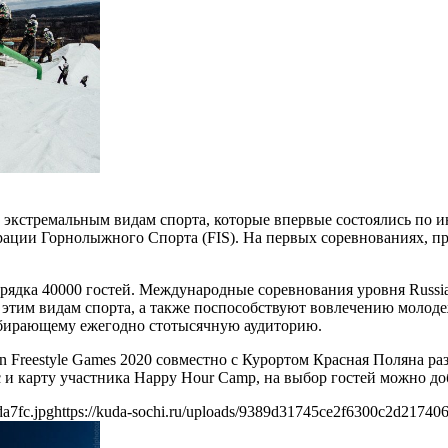
о экстремальным видам спорта, которые впервые состоялись по 
рации Горнолыжного Спорта (FIS). На первых соревнованиях, п
порядка 40000 гостей. Международные соревнования уровня Russ
этим видам спорта, а также поспособствуют вовлечению молодеж
бирающему ежегодно стотысячную аудиторию.
n Freestyle Games 2020 совместно с Курортом Красная Поляна р
с и карту участника Happy Hour Camp, на выбор гостей можно до
a7fc.jpg
https://kuda-sochi.ru/uploads/9389d31745ce2f6300c2d217406