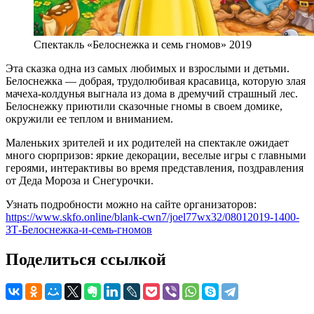
Спектакль «Белоснежка и семь гномов» 2019
Эта сказка одна из самых любимых и взрослыми и детьми.
Белоснежка — добрая, трудолюбивая красавица, которую злая
мачеха-колдунья выгнала из дома в дремучий страшный лес.
Белоснежку приютили сказочные гномы в своем домике,
окружили ее теплом и вниманием.
Маленьких зрителей и их родителей на спектакле ожидает
много сюрпризов: яркие декорации, веселые игры с главными
героями, интерактивы во время представления, поздравления
от Деда Мороза и Снегурочки.
Узнать подробности можно на сайте организаторов:
https://www.skfo.online/blank-cwn7/joel77wx32/08012019-1400-
ЗТ-Белоснежка-и-семь-гномов
Поделиться ссылкой