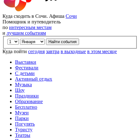
Куда сходить в Сочи. Афиша
Сочи
Помощник и путеводитель
по
интересным местам
и
лучшим событиям
Куда пойти
сегодня
завтра
в выходные
в этом месяце
Выставки
Фестивали
С детьми
Активный отдых
Музыка
Шоу
Праздники
Образование
Бесплатно
Музеи
Парки
Погулять
Туристу
Театры