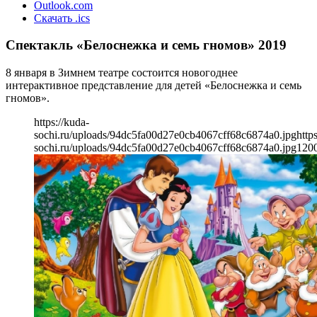
Outlook.com
Скачать .ics
Спектакль «Белоснежка и семь гномов» 2019
8 января в Зимнем театре состоится новогоднее
интерактивное представление для детей «Белоснежка и семь
гномов».
https://kuda-
sochi.ru/uploads/94dc5fa00d27e0cb4067cff68c6874a0.jpg
http
sochi.ru/uploads/94dc5fa00d27e0cb4067cff68c6874a0.jpg
120