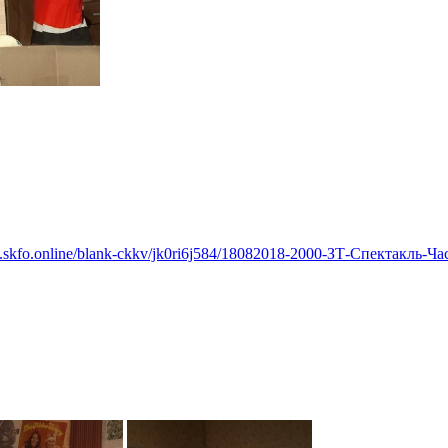
w.skfo.online/blank-ckkv/jk0ri6j584/18082018-2000-ЗТ-Спектакль-Ч