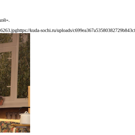
кой».
56263.jpg
https://kuda-sochi.ru/uploads/c699ea367a53580382729b843c