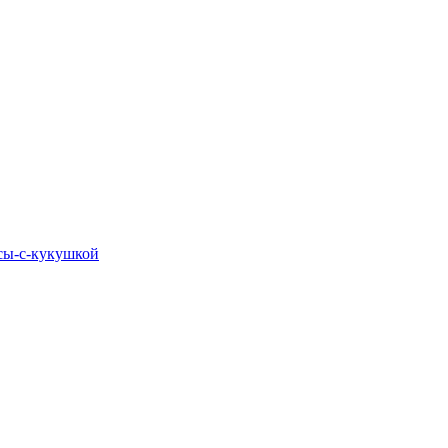
асы-с-кукушкой