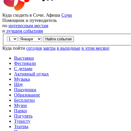
Куда сходить в Сочи. Афиша
Сочи
Помощник и путеводитель
по
интересным местам
и
лучшим событиям
Куда пойти
сегодня
завтра
в выходные
в этом месяце
Выставки
Фестивали
С детьми
Активный отдых
Музыка
Шоу
Праздники
Образование
Бесплатно
Музеи
Парки
Погулять
Туристу
Театры