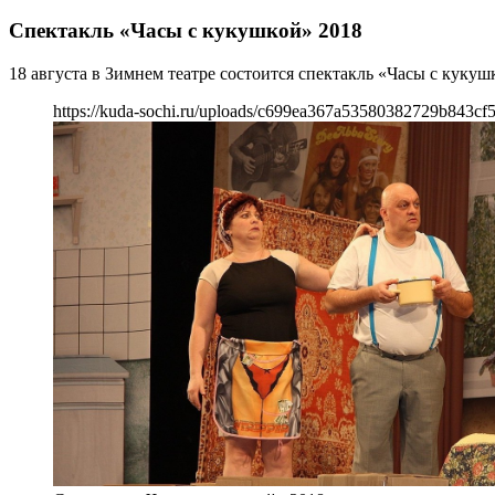
Спектакль «Часы с кукушкой» 2018
18 августа в Зимнем театре состоится спектакль «Часы с кукуш
https://kuda-sochi.ru/uploads/c699ea367a53580382729b843cf