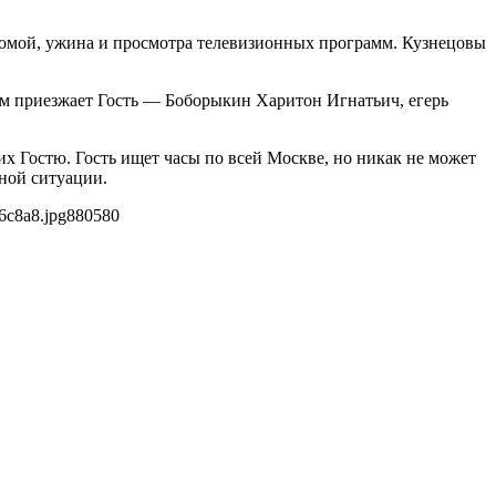
домой, ужина и просмотра телевизионных программ. Кузнецовы
ним приезжает Гость — Боборыкин Харитон Игнатьич, егерь
их Гостю. Гость ищет часы по всей Москве, но никак не может
ной ситуации.
6c8a8.jpg
880
580