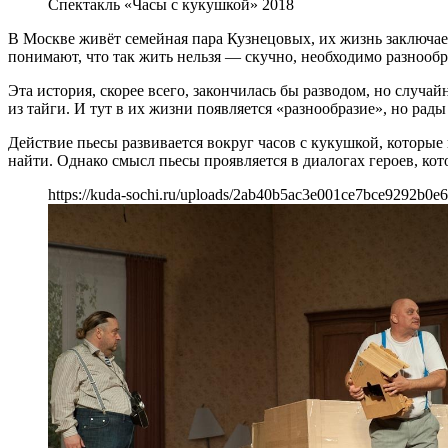
Спектакль «Часы с кукушкой» 2018
В Москве живёт семейная пара Кузнецовых, их жизнь заключае
понимают, что так жить нельзя — скучно, необходимо разнообра
Эта история, скорее всего, закончилась бы разводом, но случ
из тайги. И тут в их жизни появляется «разнообразие», но рады
Действие пьесы развивается вокруг часов с кукушкой, которые
найти. Однако смысл пьесы проявляется в диалогах героев, к
https://kuda-sochi.ru/uploads/2ab40b5ac3e001ce7bce9292b0e6