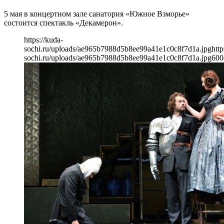
5 мая в концертном зале санатория «Южное Взморье»
состоится спектакль «Декамерон».
https://kuda-
sochi.ru/uploads/ae965b7988d5b8ee99a41e1c0c8f7d1a.jpg
http
sochi.ru/uploads/ae965b7988d5b8ee99a41e1c0c8f7d1a.jpg
600