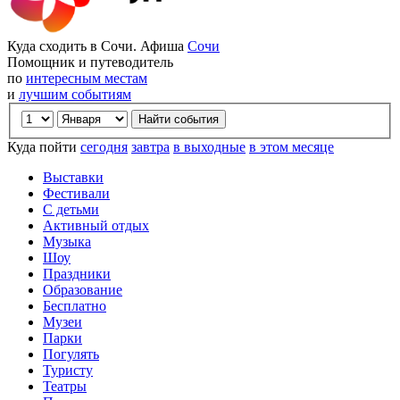
Куда сходить в Сочи. Афиша
Сочи
Помощник и путеводитель
по
интересным местам
и
лучшим событиям
Куда пойти
сегодня
завтра
в выходные
в этом месяце
Выставки
Фестивали
С детьми
Активный отдых
Музыка
Шоу
Праздники
Образование
Бесплатно
Музеи
Парки
Погулять
Туристу
Театры