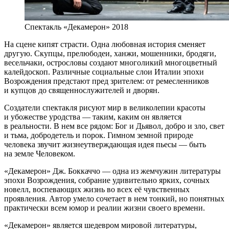
Спектакль «Декамерон» 2018
На сцене кипят страсти. Одна любовная история сменяет
другую. Скупцы, прелюбодеи, ханжи, мошенники, бродяги,
весельчаки, острословы создают многоликий многоцветный
калейдоскоп. Различные социальные слои Италии эпохи
Возрождения предстают пред зрителем: от ремесленников
и купцов до священнослужителей и дворян.
Создатели спектакля рисуют мир в великолепии красоты
и убожестве уродства — таким, каким он является
в реальности. В нем все рядом: Бог и Дьявол, добро и зло, свет
и тьма, добродетель и порок. Гимном земной природе
человека звучит жизнеутверждающая идея пьесы — быть
на земле Человеком.
«Декамерон» Дж. Боккаччо — одна из жемчужин литературы
эпохи Возрождения, собрание удивительно ярких, сочных
новелл, воспевающих жизнь во всех её чувственных
проявления. Автор умело сочетает в нем тонкий, но понятных
практически всем юмор и реалии жизни своего времени.
«Декамерон» является шедевром мировой литературы,