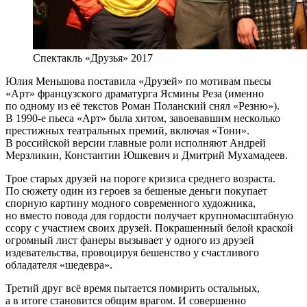
Спектакль «Друзья» 2017
Юлия Меньшова поставила «Друзей» по мотивам пьесы
«Арт» французского драматурга Ясмины Реза (именно
по одному из её текстов Роман Поланский снял «Резню»).
В 1990-е пьеса «Арт» была хитом, завоевавшим несколько
престижных театральных премий, включая «Тони».
В российской версии главные роли исполняют Андрей
Мерзликин, Константин Юшкевич и Дмитрий Мухамадеев.
Трое старых друзей на пороге кризиса среднего возраста.
По сюжету один из героев за бешеные деньги покупает
спорную картину модного современного художника,
но вместо повода для гордости получает крупномасштабную
ссору с участием своих друзей. Покрашенный белой краской
огромный лист фанеры вызывает у одного из друзей
издевательства, провоцируя бешенство у счастливого
обладателя «шедевра».
Третий друг всё время пытается помирить остальных,
а в итоге становится общим врагом. И совершенно