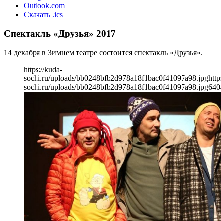
Outlook.com
Скачать .ics
Спектакль «Друзья» 2017
14 декабря в Зимнем театре состоится спектакль «Друзья».
https://kuda-
sochi.ru/uploads/bb0248bfb2d978a18f1bac0f41097a98.jpg
http
sochi.ru/uploads/bb0248bfb2d978a18f1bac0f41097a98.jpg
640