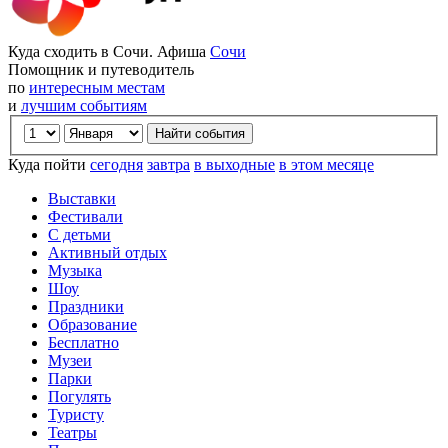
Куда сходить в Сочи. Афиша
Сочи
Помощник и путеводитель
по
интересным местам
и
лучшим событиям
Куда пойти
сегодня
завтра
в выходные
в этом месяце
Выставки
Фестивали
С детьми
Активный отдых
Музыка
Шоу
Праздники
Образование
Бесплатно
Музеи
Парки
Погулять
Туристу
Театры