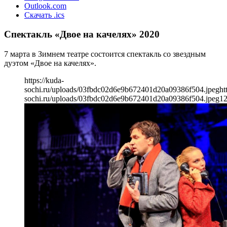
Outlook.com
Скачать .ics
Спектакль «Двое на качелях» 2020
7 марта в Зимнем театре состоится спектакль со звездным
дуэтом «Двое на качелях».
https://kuda-
sochi.ru/uploads/03fbdc02d6e9b672401d20a09386f504.jpeg
ht
sochi.ru/uploads/03fbdc02d6e9b672401d20a09386f504.jpeg
1