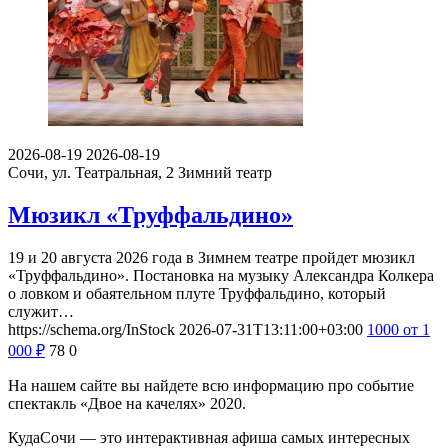
2026-08-19
2026-08-19
Сочи, ул. Театральная, 2
Зимний театр
Мюзикл «Труффальдино»
19 и 20 августа 2026 года в Зимнем театре пройдет мюзикл
«Труффальдино». Постановка на музыку Александра Колкера
о ловком и обаятельном плуте Труффальдино, который
служит…
https://schema.org/InStock
2026-07-31T13:11:00+03:00
1000
от 1
000
₽
78
0
На нашем сайте вы найдете всю информацию про событие
спектакль «Двое на качелях» 2020.
КудаСочи — это интерактивная афиша самых интересных