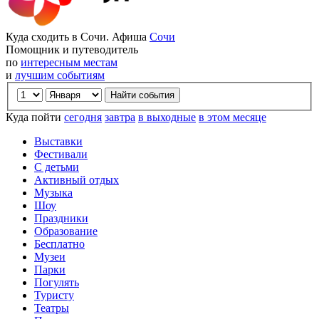
Куда сходить в Сочи. Афиша
Сочи
Помощник и путеводитель
по
интересным местам
и
лучшим событиям
Куда пойти
сегодня
завтра
в выходные
в этом месяце
Выставки
Фестивали
С детьми
Активный отдых
Музыка
Шоу
Праздники
Образование
Бесплатно
Музеи
Парки
Погулять
Туристу
Театры