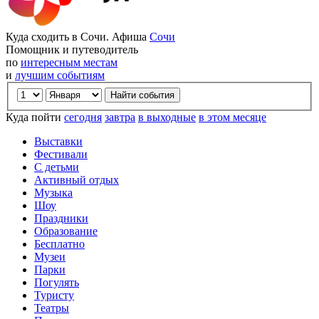
Куда сходить в Сочи. Афиша
Сочи
Помощник и путеводитель
по
интересным местам
и
лучшим событиям
Куда пойти
сегодня
завтра
в выходные
в этом месяце
Выставки
Фестивали
С детьми
Активный отдых
Музыка
Шоу
Праздники
Образование
Бесплатно
Музеи
Парки
Погулять
Туристу
Театры