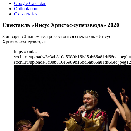
Google Calendar
Outlook.com
Скачать .ics
Спектакль «Иисус Христос-суперзвезда» 2020
8 января в Зимнем театре состоится спектакль «Иисус
Христос-суперзвезда».
https://kuda-
sochi.ru/uploads/3c3ab810e5989b16bd5ab66a81df66ec.jpeg
ht
sochi.ru/uploads/3c3ab810e5989b16bd5ab66a81df66ec.jpeg
12