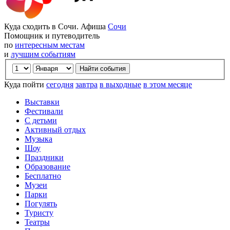
Куда сходить в Сочи. Афиша
Сочи
Помощник и путеводитель
по
интересным местам
и
лучшим событиям
Куда пойти
сегодня
завтра
в выходные
в этом месяце
Выставки
Фестивали
С детьми
Активный отдых
Музыка
Шоу
Праздники
Образование
Бесплатно
Музеи
Парки
Погулять
Туристу
Театры