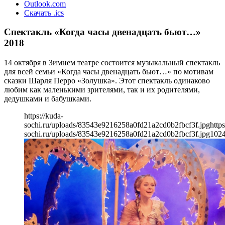
Outlook.com
Скачать .ics
Спектакль «Когда часы двенадцать бьют…»
2018
14 октября в Зимнем театре состоится музыкальный спектакль
для всей семьи «Когда часы двенадцать бьют…» по мотивам
сказки Шарля Перро «Золушка». Этот спектакль одинаково
любим как маленькими зрителями, так и их родителями,
дедушками и бабушками.
https://kuda-
sochi.ru/uploads/83543e9216258a0fd21a2cd0b2fbcf3f.jpg
https
sochi.ru/uploads/83543e9216258a0fd21a2cd0b2fbcf3f.jpg
102