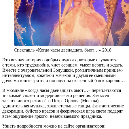
Спектакль «Когда часы двенадцать бьют…» 2018
Это вечная история о добрых чудесах, которые случаются
с теми, кто трудолюбив, чист сердцем, умеет верить и ждать.
Вместе с очаровательной Золушкой, романтичным принцем-
интеллектуалом, кокеткой-мачехой и двумя её смешными
дочками юные зрители попадут на сказочный бал к королю…
В мюзикле «Когда часы двенадцать бьют…» переплетаются
знакомый сюжет и модерновые его решения. Замысел
талантливого режиссёра Петра Орлова (Москва),
удивительная музыка, зажигательные танцы, фантастические
декорации, буйство красок и феерическая игра света подарят
всем ощущение яркого, незабываемого праздника.
Узнать подробности можно на сайте организаторов: