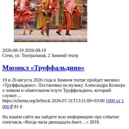
2026-08-19
2026-08-19
Сочи, ул. Театральная, 2
Зимний театр
Мюзикл «Труффальдино»
19 и 20 августа 2026 года в Зимнем театре пройдет мюзикл
«Труффальдино». Постановка на музыку Александра Колкера
о ловком и обаятельном плуте Труффальдино, который
служит…
https://schema.org/InStock
2026-07-31T13:11:00+03:00
1000
от 1
000
₽
81
0
На нашем сайте вы найдете всю информацию про событие
спектакль «Когда часы двенадцать бьют…» 2018.