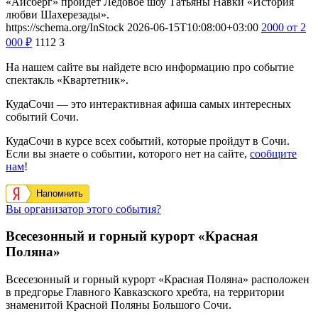
«Айсберг» пройдет Ледовое шоу Татьяны Навки «История
любви Шахерезады».
https://schema.org/InStock
2026-06-15T10:08:00+03:00
2000
от 2
000
₽
1112
3
На нашем сайте вы найдете всю информацию про событие
спектакль «Квартетник».
КудаСочи — это интерактивная афиша самых интересных
событий Сочи.
КудаСочи в курсе всех событий, которые пройдут в Сочи.
Если вы знаете о событии, которого нет на сайте,
сообщите
нам
!
Напомнить
Вы организатор этого события?
Всесезонный и горный курорт «Красная
Поляна»
Всесезонный и горный курорт «Красная Поляна» расположен
в предгорье Главного Кавказского хребта, на территории
знаменитой Красной Поляны Большого Сочи.