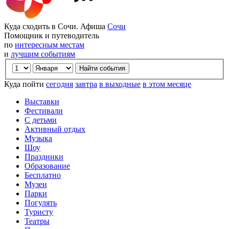
Куда сходить в Сочи. Афиша
Сочи
Помощник и путеводитель
по
интересным местам
и
лучшим событиям
Куда пойти
сегодня
завтра
в выходные
в этом месяце
Выставки
Фестивали
С детьми
Активный отдых
Музыка
Шоу
Праздники
Образование
Бесплатно
Музеи
Парки
Погулять
Туристу
Театры