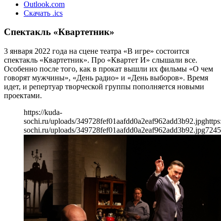
Outlook.com
Скачать .ics
Спектакль «Квартетник»
3 января 2022 года на сцене театра «В игре» состоится
спектакль «Квартетник». Про «Квартет И» слышали все.
Особенно после того, как в прокат вышли их фильмы «О чем
говорят мужчины», «День радио» и «День выборов». Время
идет, и репертуар творческой группы пополняется новыми
проектами.
https://kuda-
sochi.ru/uploads/349728fef01aafdd0a2eaf962add3b92.jpg
https
sochi.ru/uploads/349728fef01aafdd0a2eaf962add3b92.jpg
724
5