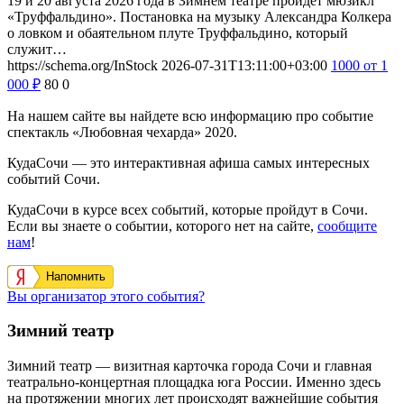
19 и 20 августа 2026 года в Зимнем театре пройдет мюзикл
«Труффальдино». Постановка на музыку Александра Колкера
о ловком и обаятельном плуте Труффальдино, который
служит…
https://schema.org/InStock
2026-07-31T13:11:00+03:00
1000
от 1
000
₽
80
0
На нашем сайте вы найдете всю информацию про событие
спектакль «Любовная чехарда» 2020.
КудаСочи — это интерактивная афиша самых интересных
событий Сочи.
КудаСочи в курсе всех событий, которые пройдут в Сочи.
Если вы знаете о событии, которого нет на сайте,
сообщите
нам
!
Напомнить
Вы организатор этого события?
Зимний театр
Зимний театр — визитная карточка города Сочи и главная
театрально-концертная площадка юга России. Именно здесь
на протяжении многих лет происходят важнейшие события