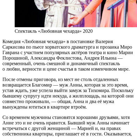
Спектакль «Любовная чехарда» 2020
Комедия «Любовная чехарда» в постановке Валерия
Саркисова по пьесе хорватского драматурга и прозаика Миро
Гаврана с участием популярных актёров театра и кино Марии
Порошиной, Александра Феклистова, Андрея Ильина —
современный, очень смешной и динамичный спектакль
о любви, верности и цене счастья в таком изменчивом мире.
После отмены приговора, из мест не столь отдаленных
возвращается Благомир — муж Анны, которая за это время,
устав ждать, уже успела выйти замуж за Тихомира. Поскольку
бывшему супругу идти некуда, а жилплощадь, на которой они
совместно проживали, — общая, Анна и два её мужа
вынуждены ютиться в квартире втроём.
Со временем мужчины становятся хорошими друзьями, хотя
Анне это и не очень нравится. Бывший муж Анны начинает
встречаться с другой женщиной — Марией и, на правах
собственника квартиры, приглашает её в гости. Оказывается,