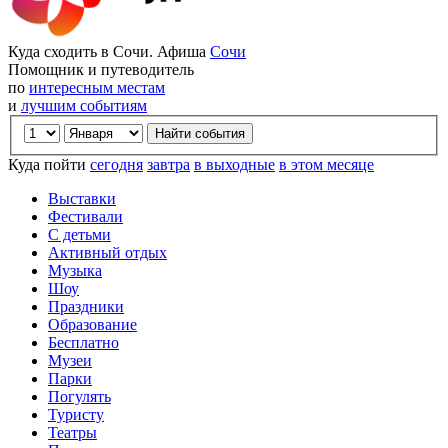
Куда сходить в Сочи. Афиша
Сочи
Помощник и путеводитель
по
интересным местам
и
лучшим событиям
Куда пойти
сегодня
завтра
в выходные
в этом месяце
Выставки
Фестивали
С детьми
Активный отдых
Музыка
Шоу
Праздники
Образование
Бесплатно
Музеи
Парки
Погулять
Туристу
Театры