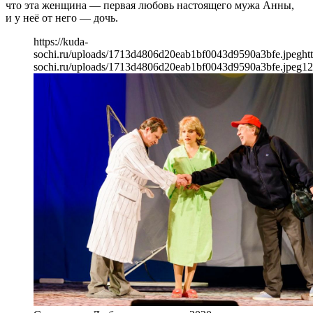
что эта женщина — первая любовь настоящего мужа Анны,
и у неё от него — дочь.
https://kuda-
sochi.ru/uploads/1713d4806d20eab1bf0043d9590a3bfe.jpeg
ht
sochi.ru/uploads/1713d4806d20eab1bf0043d9590a3bfe.jpeg
12