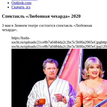
Outlook.com
Скачать .ics
Спектакль «Любовная чехарда» 2020
3 мая в Зимнем театре состоится спектакль «Любовная
чехарда».
https://kuda-
sochi.ru/uploads/21ce8b7a0484da2c2bc5c5b90a2965ef.jpg
http
sochi.ru/uploads/21ce8b7a0484da2c2bc5c5b90a2965ef.jpg
120