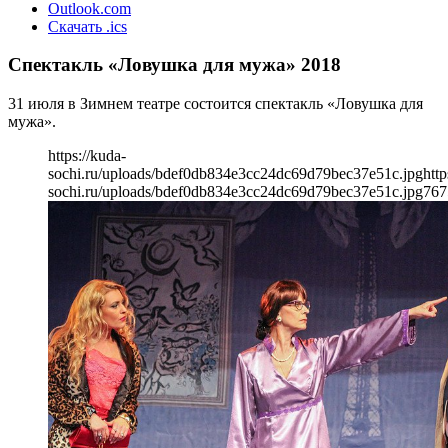
Outlook.com
Скачать .ics
Спектакль «Ловушка для мужа» 2018
31 июля в Зимнем театре состоится спектакль «Ловушка для
мужа».
https://kuda-
sochi.ru/uploads/bdef0db834e3cc24dc69d79bec37e51c.jpg
http
sochi.ru/uploads/bdef0db834e3cc24dc69d79bec37e51c.jpg
767