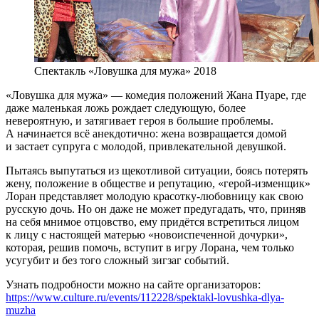
Спектакль «Ловушка для мужа» 2018
«Ловушка для мужа» — комедия положений Жана Пуаре, где
даже маленькая ложь рождает следующую, более
невероятную, и затягивает героя в большие проблемы.
А начинается всё анекдотично: жена возвращается домой
и застает супруга с молодой, привлекательной девушкой.
Пытаясь выпутаться из щекотливой ситуации, боясь потерять
жену, положение в обществе и репутацию, «герой-изменщик»
Лоран представляет молодую красотку-любовницу как свою
русскую дочь. Но он даже не может предугадать, что, приняв
на себя мнимое отцовство, ему придётся встретиться лицом
к лицу с настоящей матерью «новоиспеченной дочурки»,
которая, решив помочь, вступит в игру Лорана, чем только
усугубит и без того сложный зигзаг событий.
Узнать подробности можно на сайте организаторов:
https://www.culture.ru/events/112228/spektakl-lovushka-dlya-
muzha