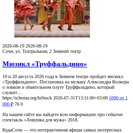
2026-08-19
2026-08-19
Сочи, ул. Театральная, 2
Зимний театр
Мюзикл «Труффальдино»
19 и 20 августа 2026 года в Зимнем театре пройдет мюзикл
«Труффальдино». Постановка на музыку Александра Колкера
о ловком и обаятельном плуте Труффальдино, который
служит…
https://schema.org/InStock
2026-07-31T13:11:00+03:00
1000
от 1
000
₽
76
0
На нашем сайте вы найдете всю информацию про событие
спектакль «Ловушка для мужа» 2018.
КудаСочи — это интерактивная афиша самых интересных