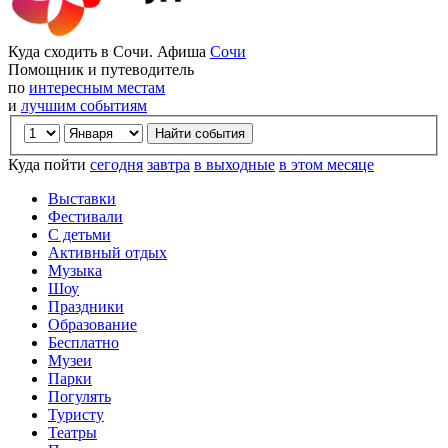
Куда сходить в Сочи. Афиша
Сочи
Помощник и путеводитель
по
интересным местам
и
лучшим событиям
Куда пойти
сегодня
завтра
в выходные
в этом месяце
Выставки
Фестивали
С детьми
Активный отдых
Музыка
Шоу
Праздники
Образование
Бесплатно
Музеи
Парки
Погулять
Туристу
Театры