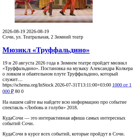
2026-08-19
2026-08-19
Сочи, ул. Театральная, 2
Зимний театр
Мюзикл «Труффальдино»
19 и 20 августа 2026 года в Зимнем театре пройдет мюзикл
«Труффальдино». Постановка на музыку Александра Колкера
о ловком и обаятельном плуте Труффальдино, который
служит…
https://schema.org/InStock
2026-07-31T13:11:00+03:00
1000
от 1
000
₽
80
0
На нашем сайте вы найдете всю информацию про событие
спектакль «Любовь и голуби» 2018.
КудаСочи — это интерактивная афиша самых интересных
событий Сочи.
КудаСочи в курсе всех событий, которые пройдут в Сочи.