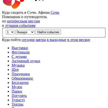
Куда сходить в Сочи. Афиша
Сочи
Помощник и путеводитель
по
интересным местам
и
лучшим событиям
Куда пойти
сегодня
завтра
в выходные
в этом месяце
Выставки
Фестивали
С детьми
Активный отдых
Музыка
Шоу
Праздники
Образование
Бесплатно
Музеи
Парки
Погулять
Туристу
Театры