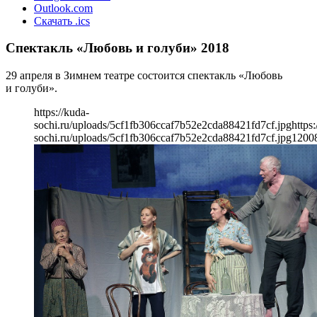
Outlook.com
Скачать .ics
Спектакль «Любовь и голуби» 2018
29 апреля в Зимнем театре состоится спектакль «Любовь
и голуби».
https://kuda-
sochi.ru/uploads/5cf1fb306ccaf7b52e2cda88421fd7cf.jpg
https:
sochi.ru/uploads/5cf1fb306ccaf7b52e2cda88421fd7cf.jpg
1200